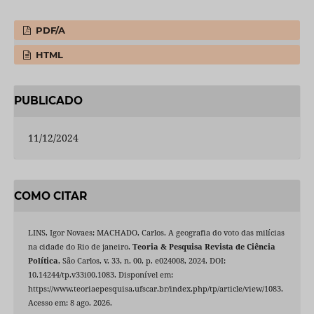
PDF/A
HTML
PUBLICADO
11/12/2024
COMO CITAR
LINS, Igor Novaes; MACHADO, Carlos. A geografia do voto das milícias
na cidade do Rio de janeiro.
Teoria & Pesquisa Revista de Ciência
Política
, São Carlos, v. 33, n. 00, p. e024008, 2024. DOI:
10.14244/tp.v33i00.1083. Disponível em:
https://www.teoriaepesquisa.ufscar.br/index.php/tp/article/view/1083.
Acesso em: 8 ago. 2026.