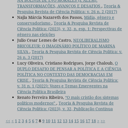
NA BOLÍVIA DE EVO MORALES (E ALÉM):
TRANSFORMAÇÕES, AVANÇOS E DESAFIOS
,
Teoria &
Pesquisa Revista de Ciência Política: v. 26 n. 2 (2017)
Najla Márcia Nazareth dos Passos,
Mídia, gênero e
conservadorismo
,
Teoria & Pesquisa Revista de
Ciência Política: (2023), v. 32, n. esp. 1: Perspectivas de
gênero nas eleições
Julio Cesar Lemes de Castro,
NEOLIBERALISMO
BRICOLEUR: O IMAGINÁRIO POLÍTICO DE MARINA
SILVA
,
Teoria & Pesquisa Revista de Ciência Política: v.
26 n. 3 (2017)
Lucy Oliveira, Cristiano Rodrigues, Jorge Chaloub,
O
DUPLO DESAFIO DE PENSAR A POLÍTICA E A CIÊNCIA
POLÍTICA NO CONTEXTO DAS DEMOCRACIAS EM
CRISE
,
Teoria & Pesquisa Revista de Ciência Política:
v. 31 n. 1 (2022): Vozes e Temas Emergentes na
Ciência Política Brasileira
Renato Ferreira Ribeiro,
“O mais cristão dos sistemas
políticos modernos”
,
Teoria & Pesquisa Revista de
Ciência Política: (2023), v. 32, Publicação Contínua
<<
<
1
2
3
4
5
6
7
8
9
10
11
12
13
14
15
16
17
18
>
>>