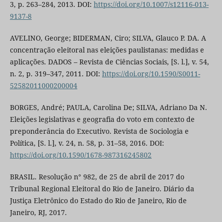
3, p. 263–284, 2013. DOI:
https://doi.org/10.1007/s12116-013-
9137-8
AVELINO, George; BIDERMAN, Ciro; SILVA, Glauco P. DA. A
concentração eleitoral nas eleições paulistanas: medidas e
aplicações. DADOS – Revista de Ciências Sociais, [S. l.], v. 54,
n. 2, p. 319–347, 2011. DOI:
https://doi.org/10.1590/S0011-
52582011000200004
BORGES, André; PAULA, Carolina De; SILVA, Adriano Da N.
Eleições legislativas e geografia do voto em contexto de
preponderância do Executivo. Revista de Sociologia e
Política, [S. l.], v. 24, n. 58, p. 31–58, 2016. DOI:
https://doi.org/10.1590/1678-987316245802
BRASIL. Resolução n° 982, de 25 de abril de 2017 do
Tribunal Regional Eleitoral do Rio de Janeiro. Diário da
Justiça Eletrônico do Estado do Rio de Janeiro, Rio de
Janeiro, RJ, 2017.