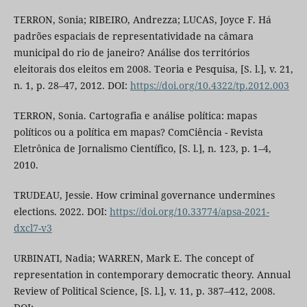
TERRON, Sonia; RIBEIRO, Andrezza; LUCAS, Joyce F. Há
padrões espaciais de representatividade na câmara
municipal do rio de janeiro? Análise dos territórios
eleitorais dos eleitos em 2008. Teoria e Pesquisa, [S. l.], v. 21,
n. 1, p. 28–47, 2012. DOI:
https://doi.org/10.4322/tp.2012.003
TERRON, Sonia. Cartografia e análise política: mapas
políticos ou a política em mapas? ComCiência - Revista
Eletrônica de Jornalismo Científico, [S. l.], n. 123, p. 1–4,
2010.
TRUDEAU, Jessie. How criminal governance undermines
elections. 2022. DOI:
https://doi.org/10.33774/apsa-2021-
dxcl7-v3
URBINATI, Nadia; WARREN, Mark E. The concept of
representation in contemporary democratic theory. Annual
Review of Political Science, [S. l.], v. 11, p. 387–412, 2008.