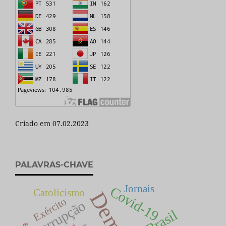
Criado em 07.02.2023
PALAVRAS-CHAVE
Jornais
Covid-19
Catolicismo
Exército
Corrupção
Brasil