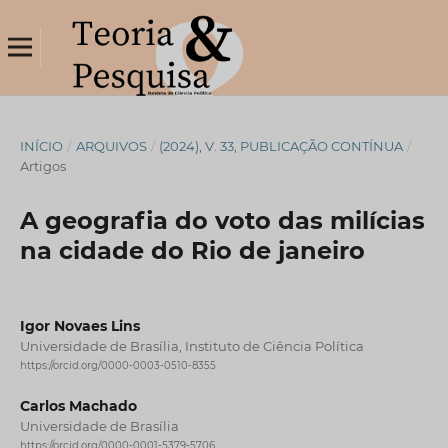
INÍCIO
/
ARQUIVOS
/
(2024), V. 33, PUBLICAÇÃO CONTÍNUA
/
Artigos
A geografia do voto das milícias
na cidade do Rio de janeiro
Igor Novaes Lins
Universidade de Brasília, Instituto de Ciência Política
https://orcid.org/0000-0003-0510-8355
Carlos Machado
Universidade de Brasília
https://orcid.org/0000-0001-5379-5706