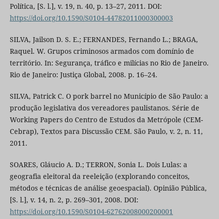
Política, [S. l.], v. 19, n. 40, p. 13–27, 2011. DOI:
https://doi.org/10.1590/S0104-44782011000300003
SILVA, Jailson D. S. E.; FERNANDES, Fernando L.; BRAGA,
Raquel. W. Grupos criminosos armados com domínio de
território. In: Segurança, tráfico e milícias no Rio de Janeiro.
Rio de Janeiro: Justiça Global, 2008. p. 16–24.
SILVA, Patrick C. O pork barrel no Município de São Paulo: a
produção legislativa dos vereadores paulistanos. Série de
Working Papers do Centro de Estudos da Metrópole (CEM-
Cebrap), Textos para Discussão CEM. São Paulo, v. 2, n. 11,
2011.
SOARES, Gláucio A. D.; TERRON, Sonia L. Dois Lulas: a
geografia eleitoral da reeleição (explorando conceitos,
métodos e técnicas de análise geoespacial). Opinião Pública,
[S. l.], v. 14, n. 2, p. 269–301, 2008. DOI:
https://doi.org/10.1590/S0104-62762008000200001