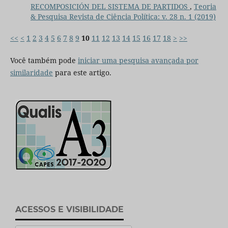
RECOMPOSICIÓN DEL SISTEMA DE PARTIDOS
,
Teoria
& Pesquisa Revista de Ciência Política: v. 28 n. 1 (2019)
<<
<
1
2
3
4
5
6
7
8
9
10
11
12
13
14
15
16
17
18
>
>>
Você também pode
iniciar uma pesquisa avançada por
similaridade
para este artigo.
ACESSOS E VISIBILIDADE