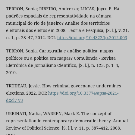
TERRON, Sonia; RIBEIRO, Andrezza; LUCAS, Joyce F. Há
padrões espaciais de representatividade na câmara
municipal do rio de janeiro? Análise dos territórios
eleitorais dos eleitos em 2008. Teoria e Pesquisa, [S. l.], v. 21,
n. 1, p. 28–47, 2012. DOI:
https://doi.org/10.4322/tp.2012.003
TERRON, Sonia. Cartografia e análise política: mapas
políticos ou a política em mapas? ComCiência - Revista
Eletrônica de Jornalismo Científico, [S. l.], n. 123, p. 1–4,
2010.
TRUDEAU, Jessie. How criminal governance undermines
elections. 2022. DOI:
https://doi.org/10.33774/apsa-2021-
dxcl7-v3
URBINATI, Nadia; WARREN, Mark E. The concept of
representation in contemporary democratic theory. Annual
Review of Political Science, [S. l.], v. 11, p. 387–412, 2008.