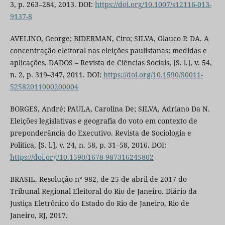
3, p. 263–284, 2013. DOI:
https://doi.org/10.1007/s12116-013-
9137-8
AVELINO, George; BIDERMAN, Ciro; SILVA, Glauco P. DA. A
concentração eleitoral nas eleições paulistanas: medidas e
aplicações. DADOS – Revista de Ciências Sociais, [S. l.], v. 54,
n. 2, p. 319–347, 2011. DOI:
https://doi.org/10.1590/S0011-
52582011000200004
BORGES, André; PAULA, Carolina De; SILVA, Adriano Da N.
Eleições legislativas e geografia do voto em contexto de
preponderância do Executivo. Revista de Sociologia e
Política, [S. l.], v. 24, n. 58, p. 31–58, 2016. DOI:
https://doi.org/10.1590/1678-987316245802
BRASIL. Resolução n° 982, de 25 de abril de 2017 do
Tribunal Regional Eleitoral do Rio de Janeiro. Diário da
Justiça Eletrônico do Estado do Rio de Janeiro, Rio de
Janeiro, RJ, 2017.