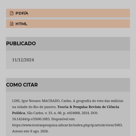
PDF/A
HTML
PUBLICADO
11/12/2024
COMO CITAR
LINS, Igor Novaes; MACHADO, Carlos. A geografia do voto das milícias
na cidade do Rio de janeiro.
Teoria & Pesquisa Revista de Ciência
Política
, São Carlos, v. 33, n. 00, p. e024008, 2024. DOI:
10.14244/tp.v33i00.1083. Disponível em:
https://www.teoriaepesquisa.ufscar.br/index.php/tp/article/view/1083.
Acesso em: 6 ago. 2026.