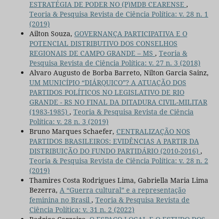
ESTRATÉGIA DE PODER NO (P)MDB CEARENSE
,
Teoria & Pesquisa Revista de Ciência Política: v. 28 n. 1
(2019)
Ailton Souza,
GOVERNANÇA PARTICIPATIVA E O
POTENCIAL DISTRIBUTIVO DOS CONSELHOS
REGIONAIS DE CAMPO GRANDE – MS
,
Teoria &
Pesquisa Revista de Ciência Política: v. 27 n. 3 (2018)
Alvaro Augusto de Borba Barreto, Nilton Garcia Sainz,
UM MUNICÍPIO “DIÁRQUICO”? A ATUAÇÃO DOS
PARTIDOS POLÍTICOS NO LEGISLATIVO DE RIO
GRANDE - RS NO FINAL DA DITADURA CIVIL-MILITAR
(1983-1985)
,
Teoria & Pesquisa Revista de Ciência
Política: v. 28 n. 3 (2019)
Bruno Marques Schaefer,
CENTRALIZAÇÃO NOS
PARTIDOS BRASILEIROS: EVIDÊNCIAS A PARTIR DA
DISTRIBUIÇÃO DO FUNDO PARTIDÁRIO (2010-2016)
,
Teoria & Pesquisa Revista de Ciência Política: v. 28 n. 2
(2019)
Thamires Costa Rodrigues Lima, Gabriella Maria Lima
Bezerra,
A “Guerra cultural” e a representação
feminina no Brasil
,
Teoria & Pesquisa Revista de
Ciência Política: v. 31 n. 2 (2022)