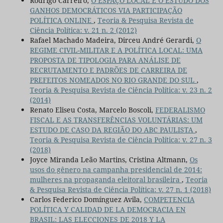
Rodrigo Carreiro,
O ESPAÇO LOCAL E O ESTUDO DOS
GANHOS DEMOCRÁTICOS VIA PARTICIPAÇÃO
POLÍTICA ONLINE
,
Teoria & Pesquisa Revista de
Ciência Política: v. 21 n. 2 (2012)
Rafael Machado Madeira, Dirceu André Gerardi,
O
REGIME CIVIL-MILITAR E A POLÍTICA LOCAL: UMA
PROPOSTA DE TIPOLOGIA PARA ANÁLISE DE
RECRUTAMENTO E PADRÕES DE CARREIRA DE
PREFEITOS NOMEADOS NO RIO GRANDE DO SUL
,
Teoria & Pesquisa Revista de Ciência Política: v. 23 n. 2
(2014)
Renato Eliseu Costa, Marcelo Boscoli,
FEDERALISMO
FISCAL E AS TRANSFERÊNCIAS VOLUNTÁRIAS: UM
ESTUDO DE CASO DA REGIÃO DO ABC PAULISTA
,
Teoria & Pesquisa Revista de Ciência Política: v. 27 n. 3
(2018)
Joyce Miranda Leão Martins, Cristina Altmann,
Os
usos do gênero na campanha presidencial de 2014:
mulheres na propaganda eleitoral brasileira
,
Teoria
& Pesquisa Revista de Ciência Política: v. 27 n. 1 (2018)
Carlos Federico Domínguez Avila,
COMPETENCIA
POLÍTICA Y CALIDAD DE LA DEMOCRACIA EN
BRASIL: LAS ELECCIONES DE 2018 Y LA