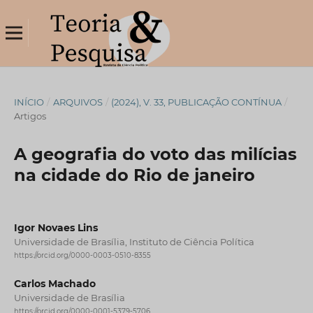
INÍCIO
/
ARQUIVOS
/
(2024), V. 33, PUBLICAÇÃO CONTÍNUA
/
Artigos
A geografia do voto das milícias
na cidade do Rio de janeiro
Igor Novaes Lins
Universidade de Brasília, Instituto de Ciência Política
https://orcid.org/0000-0003-0510-8355
Carlos Machado
Universidade de Brasília
https://orcid.org/0000-0001-5379-5706