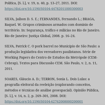
Política, [S. l.], v. 19, n. 40, p. 13–27, 2011. DOI:
https://doi.org/10.1590/S0104-44782011000300003
SILVA, Jailson D. S. E.; FERNANDES, Fernando L.; BRAGA,
Raquel. W. Grupos criminosos armados com domínio de
território. In: Segurança, tráfico e milícias no Rio de Janeiro.
Rio de Janeiro: Justiça Global, 2008. p. 16–24.
SILVA, Patrick C. O pork barrel no Município de São Paulo: a
produção legislativa dos vereadores paulistanos. Série de
Working Papers do Centro de Estudos da Metrópole (CEM-
Cebrap), Textos para Discussão CEM. São Paulo, v. 2, n. 11,
2011.
SOARES, Gláucio A. D.; TERRON, Sonia L. Dois Lulas: a
geografia eleitoral da reeleição (explorando conceitos,
métodos e técnicas de análise geoespacial). Opinião Pública,
[S. l.], v. 14, n. 2, p. 269–301, 2008. DOI:
https://doi.org/10.1590/S0104-62762008000200001