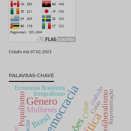
Criado em 07.02.2023
PALAVRAS-CHAVE
Democracia
Economia Brasileira
coalizão
Representação
neoliberalismo
Integralismo
Populismo
Gênero
Cotas
Crise
Mulheres
Política
Brasil
Exército