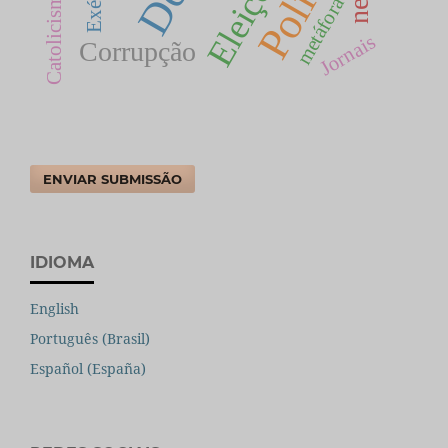
Eleições
Catolicismo
metáfora
Jornais
Corrupção
ENVIAR SUBMISSÃO
IDIOMA
English
Português (Brasil)
Español (España)