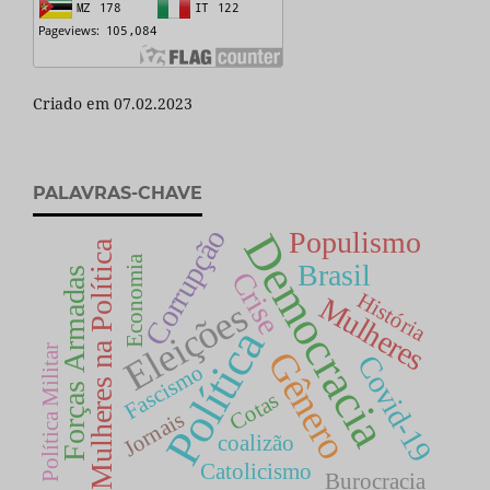
Criado em 07.02.2023
PALAVRAS-CHAVE
Corrupção
Populismo
Democracia
Mulheres na Política
Economia
Brasil
Forças Armadas
Crise
História
Mulheres
Eleições
Política
Política Militar
Gênero
Covid-19
Fascismo
Cotas
Jornais
coalizão
Catolicismo
Burocracia