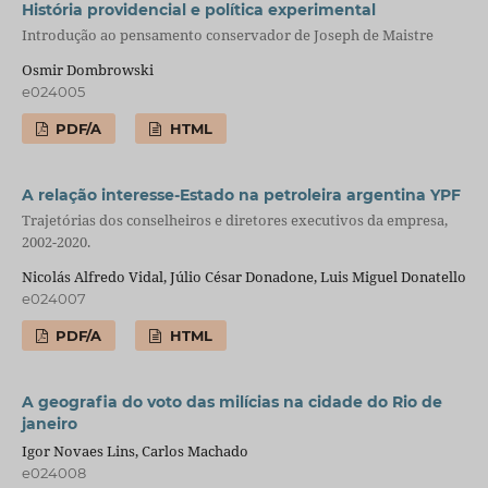
História providencial e política experimental
Introdução ao pensamento conservador de Joseph de Maistre
Osmir Dombrowski
e024005
PDF/A
HTML
A relação interesse-Estado na petroleira argentina YPF
Trajetórias dos conselheiros e diretores executivos da empresa,
2002-2020.
Nicolás Alfredo Vidal, Júlio César Donadone, Luis Miguel Donatello
e024007
PDF/A
HTML
A geografia do voto das milícias na cidade do Rio de
janeiro
Igor Novaes Lins, Carlos Machado
e024008