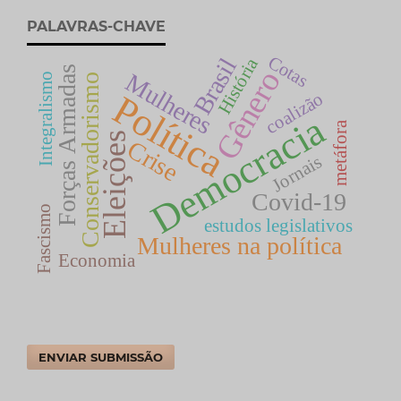
PALAVRAS-CHAVE
Cotas
Brasil
História
Forças Armadas
Gênero
Mulheres
Integralismo
Conservadorismo
Política
coalizão
Democracia
metáfora
Eleições
Crise
Jornais
Covid-19
Fascismo
estudos legislativos
Mulheres na política
Economia
ENVIAR SUBMISSÃO