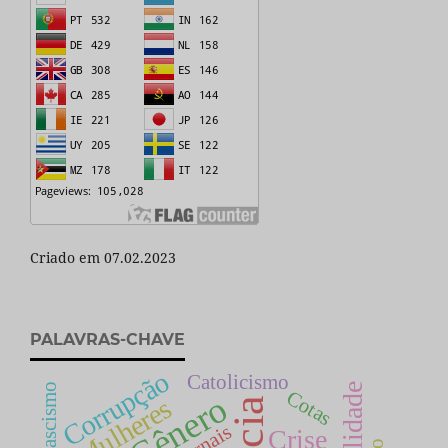
Criado em 07.02.2023
PALAVRAS-CHAVE
Corrupção
Catolicismo
Fascismo
Cotas
Gênero
Mulheres
Jornais
Crise