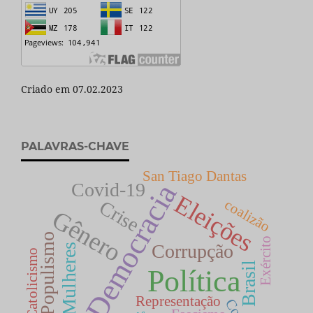
Criado em 07.02.2023
PALAVRAS-CHAVE
San Tiago Dantas
Democracia
Covid-19
Eleições
Crise
coalizão
Gênero
Populismo
Exército
Corrupção
Mulheres
Catolicismo
Brasil
Política
Representação