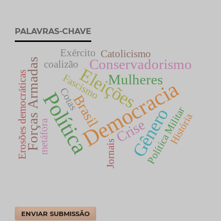
PALAVRAS-CHAVE
Exército
Catolicismo
Conservadorismo
Forças Armadas
coalizão
Eleições
Erosões democráticas
Mulheres
Fascismo
Democracia
Cotas
Política
Brasil
Política Militar
Gênero
História
Crise
metáfora
Jornais
ENVIAR SUBMISSÃO