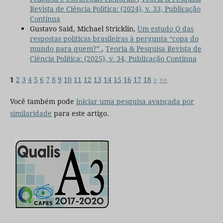
Revista de Ciência Política: (2024), v. 33, Publicação
Contínua
Gustavo Said, Michael Stricklin,
Um estudo Q das
respostas políticas brasileiras à pergunta “copa do
mundo para quem?”
,
Teoria & Pesquisa Revista de
Ciência Política: (2025), v. 34, Publicação Contínua
1
2
3
4
5
6
7
8
9
10
11
12
13
14
15
16
17
18
>
>>
Você também pode
iniciar uma pesquisa avançada por
similaridade
para este artigo.