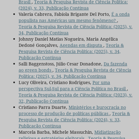
Brasil
,
Teoria & Pesquisa Revista de Ciência Política:
(2024), v. 33, Publicação Contínua
Valeria Cabrera, Fabíola Brigante Del Porto,
É a onda
populista nas Américas um mesmo fenômeno?
,
Teoria & Pesquisa Revista de Ciência Política: (2025), v.
34, Publicação Contínua
Johnny Daniel Matias Nogueira, Maria Angélica
Dedoné Gonçalves,
Agendas em disputa
,
Teoria &
Pesquisa Revista de Ciência Política: (2025), v. 34,
Publicação Contínua
Salli Baggenstoss, Júlio Cesar Donadone,
Da fazenda
ao green bonds
,
Teoria & Pesquisa Revista de Ciência
Política: (2025), v. 34, Publicação Contínua
Lucy Oliveira, Cristiano Rodrigues,
Por uma
perspectiva Sul-Sul para a Ciência Política no Brasil
,
Teoria & Pesquisa Revista de Ciência Política: (2023), v.
32, Publicação Contínua
Cristiano Parra Duarte,
Ministérios e burocracia no
processo de produção de políticas públicas
,
Teoria &
Pesquisa Revista de Ciência Política: (2024), v. 33,
Publicação Contínua
Marcela Barba, Michele Massuchin,
Midiatização
religiosa e estratégias eleitorais
,
Teoria & Pesquisa