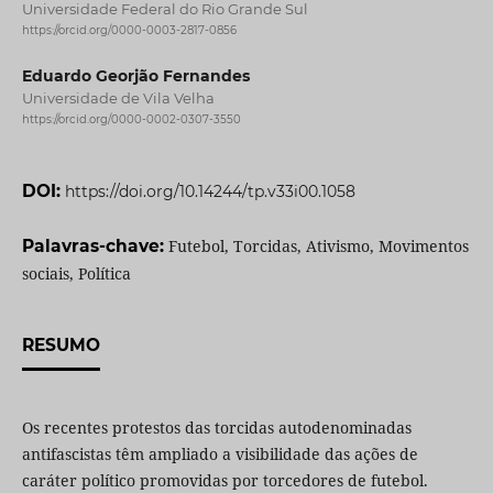
Universidade Federal do Rio Grande Sul
https://orcid.org/0000-0003-2817-0856
Eduardo Georjão Fernandes
Universidade de Vila Velha
https://orcid.org/0000-0002-0307-3550
DOI:
https://doi.org/10.14244/tp.v33i00.1058
Palavras-chave:
Futebol, Torcidas, Ativismo, Movimentos
sociais, Política
RESUMO
Os recentes protestos das torcidas autodenominadas
antifascistas têm ampliado a visibilidade das ações de
caráter político promovidas por torcedores de futebol.