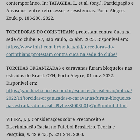
contemporâneo. In: TATAGIBA, L. et al. (org.). Participação e
Ativismos: entre retrocessos e resistências. Porto Alegre:
Zouk, p. 183-206, 2022.
TORCEDORAS DO CORINTHIANS protestam contra Cuca na
sede do clube. R7, São Paulo, 25 abr. 2023. Disponível em:
https://www.tnh1.com.br/noticia/nid/torcedoras-do-
corinthians-protestam-contra-cuca-na-sede-do-clube/
TORCIDAS ORGANIZADAS e caravanas furam bloqueios nas
estradas do Brasil. GZH, Porto Alegre, 01 nov. 2022.
Disponível em:
https://gauchazh.clicrbs.com.br/esportes/brasileirao/noticia/
2022/11/torcidas-organizadas-e-caravanas-furam-bloqueios-
nas-estradas-do-brasil-cl9yhez8f005h01g7ju8qmhub.html
.
VIEIRA, J. J. Considerações sobre Preconceito e
Discriminação Racial no Futebol Brasileiro. Teoria e
Pesquisa, v. 42 e 43, p. 221-244, 2003.