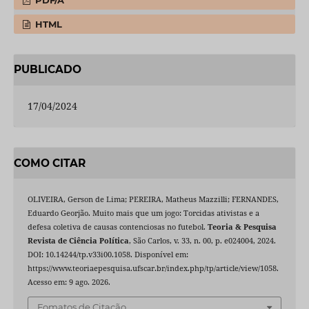
HTML
PUBLICADO
17/04/2024
COMO CITAR
OLIVEIRA, Gerson de Lima; PEREIRA, Matheus Mazzilli; FERNANDES,
Eduardo Georjão. Muito mais que um jogo: Torcidas ativistas e a
defesa coletiva de causas contenciosas no futebol.
Teoria & Pesquisa
Revista de Ciência Política
, São Carlos, v. 33, n. 00, p. e024004, 2024.
DOI: 10.14244/tp.v33i00.1058. Disponível em:
https://www.teoriaepesquisa.ufscar.br/index.php/tp/article/view/1058.
Acesso em: 9 ago. 2026.
Fomatos de Citação