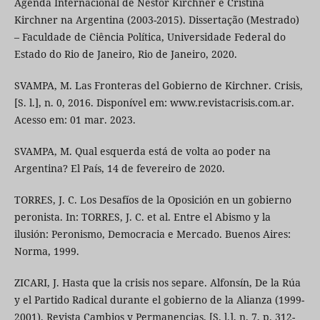
Agenda Internacional de Néstor Kirchner e Cristina
Kirchner na Argentina (2003-2015). Dissertação (Mestrado)
– Faculdade de Ciência Política, Universidade Federal do
Estado do Rio de Janeiro, Rio de Janeiro, 2020.
SVAMPA, M. Las Fronteras del Gobierno de Kirchner. Crisis,
[S. l.], n. 0, 2016. Disponível em: www.revistacrisis.com.ar.
Acesso em: 01 mar. 2023.
SVAMPA, M. Qual esquerda está de volta ao poder na
Argentina? El País, 14 de fevereiro de 2020.
TORRES, J. C. Los Desafíos de la Oposición en un gobierno
peronista. In: TORRES, J. C. et al. Entre el Abismo y la
ilusión: Peronismo, Democracia e Mercado. Buenos Aires:
Norma, 1999.
ZICARI, J. Hasta que la crisis nos separe. Alfonsín, De la Rúa
y el Partido Radical durante el gobierno de la Alianza (1999-
2001). Revista Cambios y Permanencias, [S. l.], n. 7, p. 312-