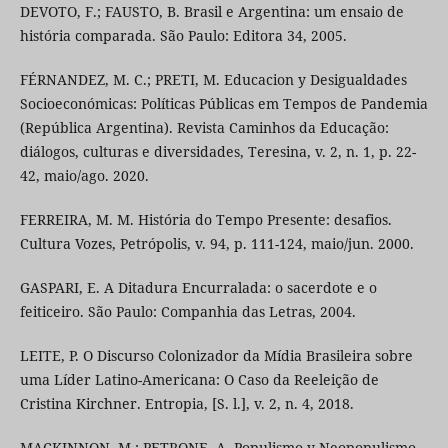
DEVOTO, F.; FAUSTO, B. Brasil e Argentina: um ensaio de
história comparada. São Paulo: Editora 34, 2005.
FÉRNANDEZ, M. C.; PRETI, M. Educacion y Desigualdades
Socioeconómicas: Políticas Públicas em Tempos de Pandemia
(República Argentina). Revista Caminhos da Educação:
diálogos, culturas e diversidades, Teresina, v. 2, n. 1, p. 22-
42, maio/ago. 2020.
FERREIRA, M. M. História do Tempo Presente: desafios.
Cultura Vozes, Petrópolis, v. 94, p. 111-124, maio/jun. 2000.
GASPARI, E. A Ditadura Encurralada: o sacerdote e o
feiticeiro. São Paulo: Companhia das Letras, 2004.
LEITE, P. O Discurso Colonizador da Mídia Brasileira sobre
uma Líder Latino-Americana: O Caso da Reeleição de
Cristina Kirchner. Entropia, [S. l.], v. 2, n. 4, 2018.
MACKINNON, M.; PETRONE, A. Populismo y Neopopulismo