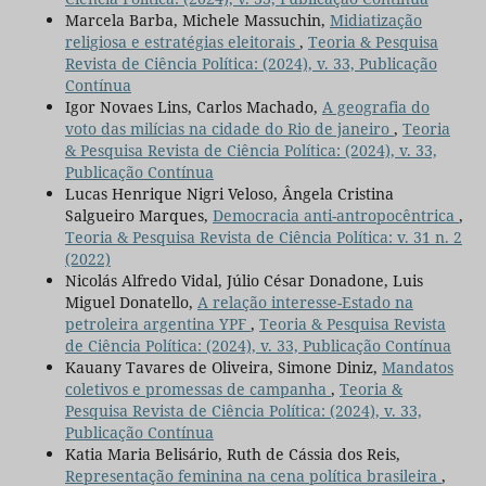
Marcela Barba, Michele Massuchin,
Midiatização
religiosa e estratégias eleitorais
,
Teoria & Pesquisa
Revista de Ciência Política: (2024), v. 33, Publicação
Contínua
Igor Novaes Lins, Carlos Machado,
A geografia do
voto das milícias na cidade do Rio de janeiro
,
Teoria
& Pesquisa Revista de Ciência Política: (2024), v. 33,
Publicação Contínua
Lucas Henrique Nigri Veloso, Ângela Cristina
Salgueiro Marques,
Democracia anti-antropocêntrica
,
Teoria & Pesquisa Revista de Ciência Política: v. 31 n. 2
(2022)
Nicolás Alfredo Vidal, Júlio César Donadone, Luis
Miguel Donatello,
A relação interesse-Estado na
petroleira argentina YPF
,
Teoria & Pesquisa Revista
de Ciência Política: (2024), v. 33, Publicação Contínua
Kauany Tavares de Oliveira, Simone Diniz,
Mandatos
coletivos e promessas de campanha
,
Teoria &
Pesquisa Revista de Ciência Política: (2024), v. 33,
Publicação Contínua
Katia Maria Belisário, Ruth de Cássia dos Reis,
Representação feminina na cena política brasileira
,