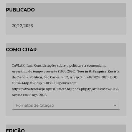
PUBLICADO
20/12/2023
COMO CITAR
CAVLAK, Iuri. Considerações sobre a política e a economia na
Argentina do tempo presente (1983-2020).
Teoria & Pesquisa Revista
de Ciência Política
, São Carlos, v. 32, n. esp.3, p. e023028, 2023. DOI:
10.14244/tp.v32iesp.3.1038. Disponível em:
https://www.teoriaepesquisa.ufscar.br/index.php/tp/article/view/1038.
Acesso em: 8 ago. 2026.
Fomatos de Citação
EDIÇÃO