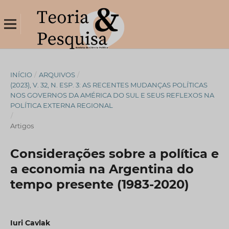
INÍCIO
/
ARQUIVOS
/
(2023), V. 32, N. ESP. 3: AS RECENTES MUDANÇAS POLÍTICAS
NOS GOVERNOS DA AMÉRICA DO SUL E SEUS REFLEXOS NA
POLÍTICA EXTERNA REGIONAL
/
Artigos
Considerações sobre a política e
a economia na Argentina do
tempo presente (1983-2020)
Iuri Cavlak