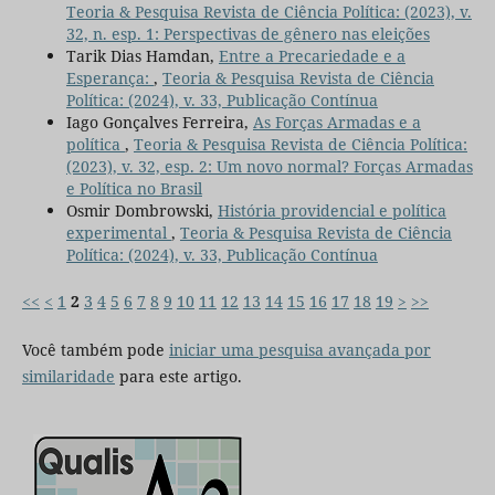
Teoria & Pesquisa Revista de Ciência Política: (2023), v.
32, n. esp. 1: Perspectivas de gênero nas eleições
Tarik Dias Hamdan,
Entre a Precariedade e a
Esperança:
,
Teoria & Pesquisa Revista de Ciência
Política: (2024), v. 33, Publicação Contínua
Iago Gonçalves Ferreira,
As Forças Armadas e a
política
,
Teoria & Pesquisa Revista de Ciência Política:
(2023), v. 32, esp. 2: Um novo normal? Forças Armadas
e Política no Brasil
Osmir Dombrowski,
História providencial e política
experimental
,
Teoria & Pesquisa Revista de Ciência
Política: (2024), v. 33, Publicação Contínua
<<
<
1
2
3
4
5
6
7
8
9
10
11
12
13
14
15
16
17
18
19
>
>>
Você também pode
iniciar uma pesquisa avançada por
similaridade
para este artigo.