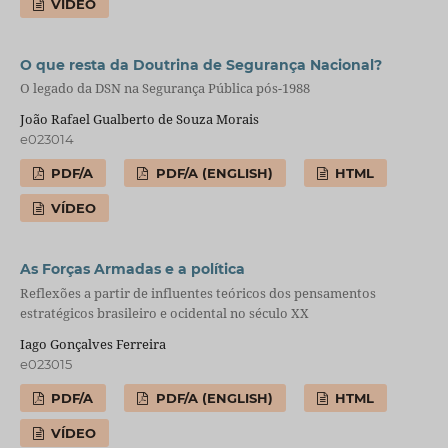
VÍDEO
O que resta da Doutrina de Segurança Nacional?
O legado da DSN na Segurança Pública pós-1988
João Rafael Gualberto de Souza Morais
e023014
PDF/A
PDF/A (ENGLISH)
HTML
VÍDEO
As Forças Armadas e a política
Reflexões a partir de influentes teóricos dos pensamentos
estratégicos brasileiro e ocidental no século XX
Iago Gonçalves Ferreira
e023015
PDF/A
PDF/A (ENGLISH)
HTML
VÍDEO