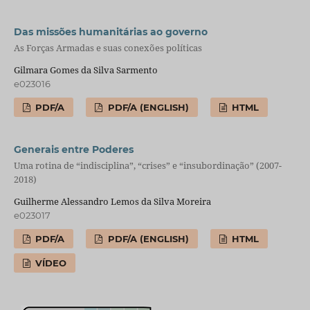
Das missões humanitárias ao governo
As Forças Armadas e suas conexões políticas
Gilmara Gomes da Silva Sarmento
e023016
PDF/A
PDF/A (ENGLISH)
HTML
Generais entre Poderes
Uma rotina de “indisciplina”, “crises” e “insubordinação” (2007-
2018)
Guilherme Alessandro Lemos da Silva Moreira
e023017
PDF/A
PDF/A (ENGLISH)
HTML
VÍDEO