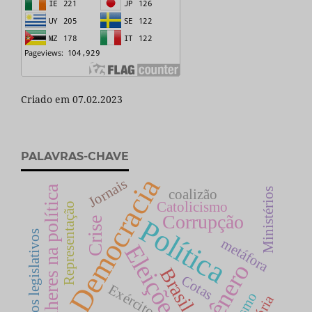
Criado em 07.02.2023
PALAVRAS-CHAVE
Democracia
Jornais
Mulheres na política
Ministérios
coalizão
Catolicismo
Representação
Corrupção
Política
Crise
estudos legislativos
metáfora
Eleições
Gênero
Brasil
Cotas
Exército