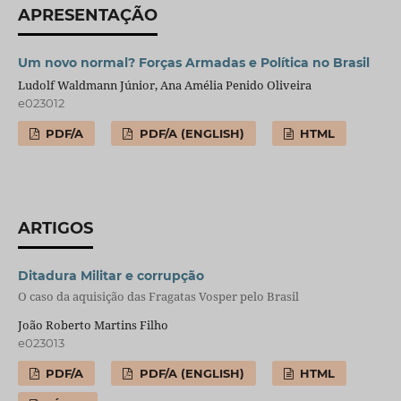
APRESENTAÇÃO
Um novo normal? Forças Armadas e Política no Brasil
Ludolf Waldmann Júnior, Ana Amélia Penido Oliveira
e023012
PDF/A
PDF/A (ENGLISH)
HTML
ARTIGOS
Ditadura Militar e corrupção
O caso da aquisição das Fragatas Vosper pelo Brasil
João Roberto Martins Filho
e023013
PDF/A
PDF/A (ENGLISH)
HTML