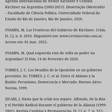
Agenda Internacional de Néstor Kirchner e Cristina
Kirchner na Argentina (2003-2015). Dissertação (Mestrado)
– Faculdade de Ciência Política, Universidade Federal do
Estado do Rio de Janeiro, Rio de Janeiro, 2020.
SVAMPA, M. Las Fronteras del Gobierno de Kirchner. Crisis,
[S. l.], n. 0, 2016. Disponível em: www.revistacrisis.com.ar.
Acesso em: 01 mar. 2023.
SVAMPA, M. Qual esquerda está de volta ao poder na
Argentina? El País, 14 de fevereiro de 2020.
TORRES, J. C. Los Desafíos de la Oposición en un gobierno
peronista. In: TORRES, J. C. et al. Entre el Abismo y la
ilusión: Peronismo, Democracia e Mercado. Buenos Aires:
Norma, 1999.
ZICARI, J. Hasta que la crisis nos separe. Alfonsín, De la Rúa
y el Partido Radical durante el gobierno de la Alianza (1999-
2001). Revista Cambios y Permanencias, [S. l.], n. 7, p. 312-