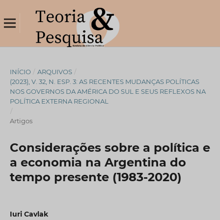
INÍCIO
/
ARQUIVOS
/
(2023), V. 32, N. ESP. 3: AS RECENTES MUDANÇAS POLÍTICAS
NOS GOVERNOS DA AMÉRICA DO SUL E SEUS REFLEXOS NA
POLÍTICA EXTERNA REGIONAL
/
Artigos
Considerações sobre a política e
a economia na Argentina do
tempo presente (1983-2020)
Iuri Cavlak