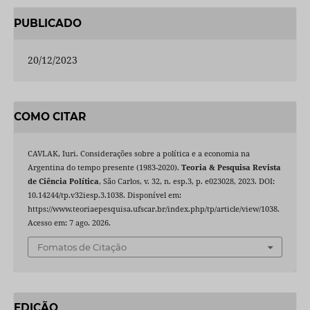
PUBLICADO
20/12/2023
COMO CITAR
CAVLAK, Iuri. Considerações sobre a política e a economia na
Argentina do tempo presente (1983-2020).
Teoria & Pesquisa Revista
de Ciência Política
, São Carlos, v. 32, n. esp.3, p. e023028, 2023. DOI:
10.14244/tp.v32iesp.3.1038. Disponível em:
https://www.teoriaepesquisa.ufscar.br/index.php/tp/article/view/1038.
Acesso em: 7 ago. 2026.
Fomatos de Citação
EDIÇÃO