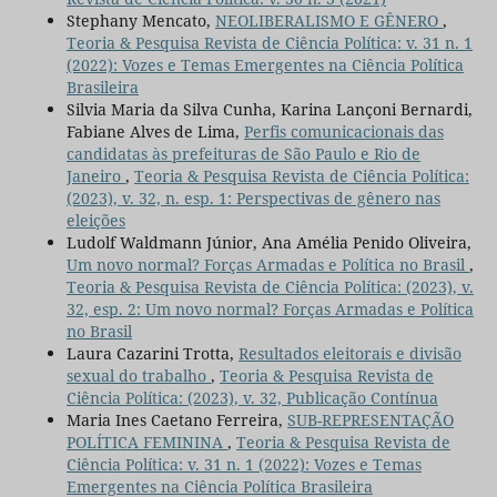
Stephany Mencato,
NEOLIBERALISMO E GÊNERO
,
Teoria & Pesquisa Revista de Ciência Política: v. 31 n. 1
(2022): Vozes e Temas Emergentes na Ciência Política
Brasileira
Silvia Maria da Silva Cunha, Karina Lançoni Bernardi,
Fabiane Alves de Lima,
Perfis comunicacionais das
candidatas às prefeituras de São Paulo e Rio de
Janeiro
,
Teoria & Pesquisa Revista de Ciência Política:
(2023), v. 32, n. esp. 1: Perspectivas de gênero nas
eleições
Ludolf Waldmann Júnior, Ana Amélia Penido Oliveira,
Um novo normal? Forças Armadas e Política no Brasil
,
Teoria & Pesquisa Revista de Ciência Política: (2023), v.
32, esp. 2: Um novo normal? Forças Armadas e Política
no Brasil
Laura Cazarini Trotta,
Resultados eleitorais e divisão
sexual do trabalho
,
Teoria & Pesquisa Revista de
Ciência Política: (2023), v. 32, Publicação Contínua
Maria Ines Caetano Ferreira,
SUB-REPRESENTAÇÃO
POLÍTICA FEMININA
,
Teoria & Pesquisa Revista de
Ciência Política: v. 31 n. 1 (2022): Vozes e Temas
Emergentes na Ciência Política Brasileira