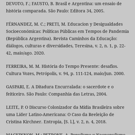
DEVOTO, F.; FAUSTO, B. Brasil e Argentina: um ensaio de
história comparada. São Paulo: Editora 34, 2005.
FÉRNANDEZ, M. C.; PRETI, M. Educacion y Desigualdades
Socioeconómicas: Políticas Públicas em Tempos de Pandemia
(República Argentina). Revista Caminhos da Educação:
diálogos, culturas e diversidades, Teresina, v. 2, n. 1, p. 22-
42, maio/ago. 2020.
FERREIRA, M. M. História do Tempo Presente: desafios.
Cultura Vozes, Petrópolis, v. 94, p. 111-124, maio/jun. 2000.
GASPARI, E. A Ditadura Encurralada: o sacerdote e o
feiticeiro. São Paulo: Companhia das Letras, 2004.
LEITE, P. O Discurso Colonizador da Mídia Brasileira sobre
uma Líder Latino-Americana: O Caso da Reeleição de
Cristina Kirchner. Entropia, [S. l.], v. 2, n. 4, 2018.
MACKINNON, M.; PETRONE, A. Populismo y Neopopulismo