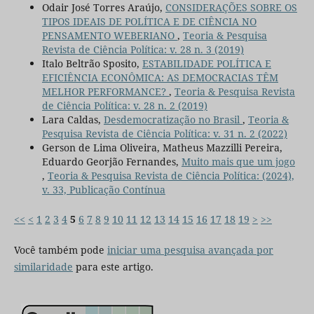
Odair José Torres Araújo,
CONSIDERAÇÕES SOBRE OS
TIPOS IDEAIS DE POLÍTICA E DE CIÊNCIA NO
PENSAMENTO WEBERIANO
,
Teoria & Pesquisa
Revista de Ciência Política: v. 28 n. 3 (2019)
Italo Beltrão Sposito,
ESTABILIDADE POLÍTICA E
EFICIÊNCIA ECONÔMICA: AS DEMOCRACIAS TÊM
MELHOR PERFORMANCE?
,
Teoria & Pesquisa Revista
de Ciência Política: v. 28 n. 2 (2019)
Lara Caldas,
Desdemocratização no Brasil
,
Teoria &
Pesquisa Revista de Ciência Política: v. 31 n. 2 (2022)
Gerson de Lima Oliveira, Matheus Mazzilli Pereira,
Eduardo Georjão Fernandes,
Muito mais que um jogo
,
Teoria & Pesquisa Revista de Ciência Política: (2024),
v. 33, Publicação Contínua
<<
<
1
2
3
4
5
6
7
8
9
10
11
12
13
14
15
16
17
18
19
>
>>
Você também pode
iniciar uma pesquisa avançada por
similaridade
para este artigo.