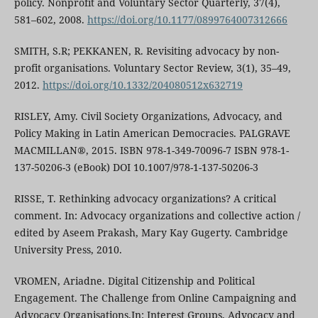
policy. Nonprofit and Voluntary Sector Quarterly, 37(4),
581–602, 2008.
https://doi.org/10.1177/0899764007312666
SMITH, S.R; PEKKANEN, R. Revisiting advocacy by non-
profit organisations. Voluntary Sector Review, 3(1), 35–49,
2012.
https://doi.org/10.1332/204080512x632719
RISLEY, Amy. Civil Society Organizations, Advocacy, and
Policy Making in Latin American Democracies. PALGRAVE
MACMILLAN®, 2015. ISBN 978-1-349-70096-7 ISBN 978-1-
137-50206-3 (eBook) DOI 10.1007/978-1-137-50206-3
RISSE, T. Rethinking advocacy organizations? A critical
comment. In: Advocacy organizations and collective action /
edited by Aseem Prakash, Mary Kay Gugerty. Cambridge
University Press, 2010.
VROMEN, Ariadne. Digital Citizenship and Political
Engagement. The Challenge from Online Campaigning and
Advocacy Organisations.In: Interest Groups, Advocacy and