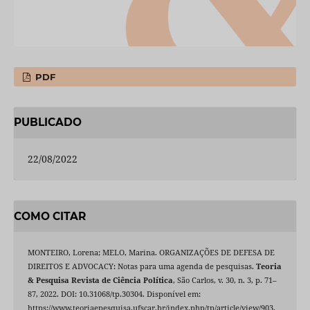
PDF
PUBLICADO
22/08/2022
COMO CITAR
MONTEIRO, Lorena; MELO, Marina. ORGANIZAÇÕES DE DEFESA DE
DIREITOS E ADVOCACY: Notas para uma agenda de pesquisas.
Teoria
& Pesquisa Revista de Ciência Política
, São Carlos, v. 30, n. 3, p. 71–
87, 2022. DOI: 10.31068/tp.30304. Disponível em:
https://www.teoriaepesquisa.ufscar.br/index.php/tp/article/view/903.