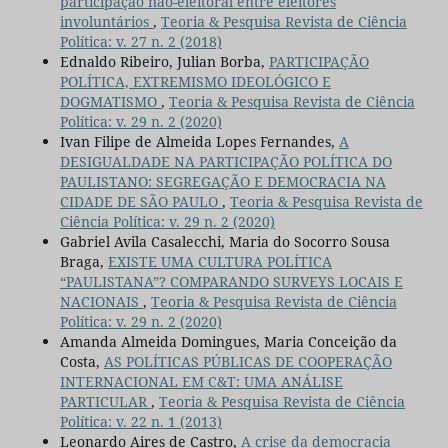
participação não-eleitoral entre eleitores
involuntários
,
Teoria & Pesquisa Revista de Ciência
Política: v. 27 n. 2 (2018)
Ednaldo Ribeiro, Julian Borba,
PARTICIPAÇÃO
POLÍTICA, EXTREMISMO IDEOLÓGICO E
DOGMATISMO
,
Teoria & Pesquisa Revista de Ciência
Política: v. 29 n. 2 (2020)
Ivan Filipe de Almeida Lopes Fernandes,
A
DESIGUALDADE NA PARTICIPAÇÃO POLÍTICA DO
PAULISTANO: SEGREGAÇÃO E DEMOCRACIA NA
CIDADE DE SÃO PAULO
,
Teoria & Pesquisa Revista de
Ciência Política: v. 29 n. 2 (2020)
Gabriel Avila Casalecchi, Maria do Socorro Sousa
Braga,
EXISTE UMA CULTURA POLÍTICA
“PAULISTANA”? COMPARANDO SURVEYS LOCAIS E
NACIONAIS
,
Teoria & Pesquisa Revista de Ciência
Política: v. 29 n. 2 (2020)
Amanda Almeida Domingues, Maria Conceição da
Costa,
AS POLÍTICAS PÚBLICAS DE COOPERAÇÃO
INTERNACIONAL EM C&T: UMA ANÁLISE
PARTICULAR
,
Teoria & Pesquisa Revista de Ciência
Política: v. 22 n. 1 (2013)
Leonardo Aires de Castro,
A crise da democracia