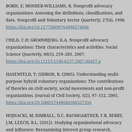
BORIS, E; MOSHER-WILLIAMS, R. Nonprofit advocacy
organizations: Assessing the definitions, classifications, and
data. Nonprofit and Voluntary Sector Quarterly, 27(4), 1998.
https://doi.org/10.1177/0899764098274006
CHILD, C.D; GROØNBJERG, K.A. Nonprofit advocacy
organizations: Their characteristics and activities. Social
Science Quarterly, 88(1), 259–281, 2007.
https://doi.org/10.1111/j.1540-6237.2007.00457.x
HASENFELD, Y; GIDRON, B. (2005). Understanding multi-
purpose hybrid voluntary organizations: The contributions
of theories on civil society, social movements and non-profit
organizations. Journal of Civil Society, 1(2), 97–112, 2005.
https://doi.org/10.1080/17448680500337350
HOJNACKI, M; KIMBALL, D.C, BAUMGARTNER, F.R, BERRY,
J.M, LEECH, B.L. (2012). Studying organizational advocacy
and influence: Reexamining interest group research.