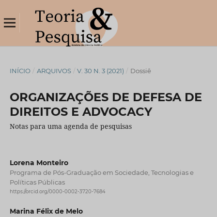
INÍCIO
/
ARQUIVOS
/
V. 30 N. 3 (2021)
/
Dossiê
ORGANIZAÇÕES DE DEFESA DE
DIREITOS E ADVOCACY
Notas para uma agenda de pesquisas
Lorena Monteiro
Programa de Pós-Graduação em Sociedade, Tecnologias e
Políticas Públicas
https://orcid.org/0000-0002-3720-7684
Marina Félix de Melo