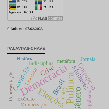
Criado em 07.02.2023
PALAVRAS-CHAVE
História
Jornais
metáfora
Indisciplina
Corrupção
Democracia
Crise
Mulheres
Covid-19
Fascismo
Representação
Política
Brasil
Eleições
Gênero
Cotas
Integralismo
Exército
Militarização