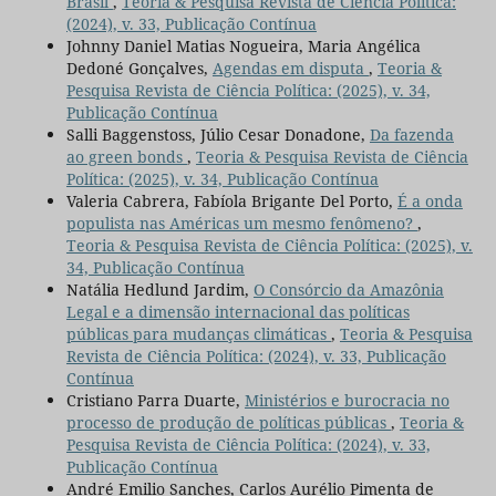
Brasil
,
Teoria & Pesquisa Revista de Ciência Política:
(2024), v. 33, Publicação Contínua
Johnny Daniel Matias Nogueira, Maria Angélica
Dedoné Gonçalves,
Agendas em disputa
,
Teoria &
Pesquisa Revista de Ciência Política: (2025), v. 34,
Publicação Contínua
Salli Baggenstoss, Júlio Cesar Donadone,
Da fazenda
ao green bonds
,
Teoria & Pesquisa Revista de Ciência
Política: (2025), v. 34, Publicação Contínua
Valeria Cabrera, Fabíola Brigante Del Porto,
É a onda
populista nas Américas um mesmo fenômeno?
,
Teoria & Pesquisa Revista de Ciência Política: (2025), v.
34, Publicação Contínua
Natália Hedlund Jardim,
O Consórcio da Amazônia
Legal e a dimensão internacional das políticas
públicas para mudanças climáticas
,
Teoria & Pesquisa
Revista de Ciência Política: (2024), v. 33, Publicação
Contínua
Cristiano Parra Duarte,
Ministérios e burocracia no
processo de produção de políticas públicas
,
Teoria &
Pesquisa Revista de Ciência Política: (2024), v. 33,
Publicação Contínua
André Emilio Sanches, Carlos Aurélio Pimenta de