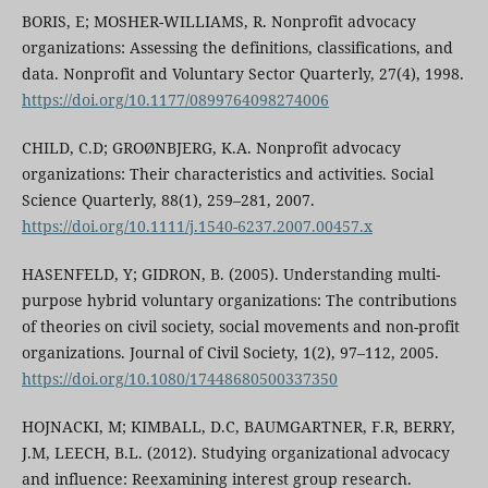
BORIS, E; MOSHER-WILLIAMS, R. Nonprofit advocacy
organizations: Assessing the definitions, classifications, and
data. Nonprofit and Voluntary Sector Quarterly, 27(4), 1998.
https://doi.org/10.1177/0899764098274006
CHILD, C.D; GROØNBJERG, K.A. Nonprofit advocacy
organizations: Their characteristics and activities. Social
Science Quarterly, 88(1), 259–281, 2007.
https://doi.org/10.1111/j.1540-6237.2007.00457.x
HASENFELD, Y; GIDRON, B. (2005). Understanding multi-
purpose hybrid voluntary organizations: The contributions
of theories on civil society, social movements and non-profit
organizations. Journal of Civil Society, 1(2), 97–112, 2005.
https://doi.org/10.1080/17448680500337350
HOJNACKI, M; KIMBALL, D.C, BAUMGARTNER, F.R, BERRY,
J.M, LEECH, B.L. (2012). Studying organizational advocacy
and influence: Reexamining interest group research.