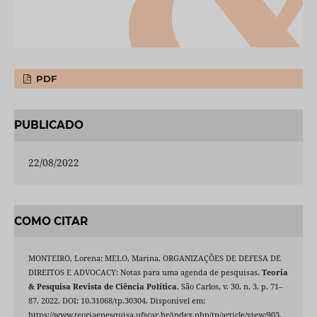
PDF
PUBLICADO
22/08/2022
COMO CITAR
MONTEIRO, Lorena; MELO, Marina. ORGANIZAÇÕES DE DEFESA DE
DIREITOS E ADVOCACY: Notas para uma agenda de pesquisas.
Teoria
& Pesquisa Revista de Ciência Política
, São Carlos, v. 30, n. 3, p. 71–
87, 2022. DOI: 10.31068/tp.30304. Disponível em:
https://www.teoriaepesquisa.ufscar.br/index.php/tp/article/view/903.