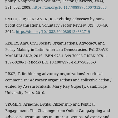
policy. Nonprofit and Voluntary Sector Quarterly, 37(4),
581–602, 2008.
https://doi.org/10.1177/0899764007312666
SMITH, S.R; PEKKANEN, R. Revisiting advocacy by non-
profit organisations. Voluntary Sector Review, 3(1), 35–49,
2012.
https://doi.org/10.1332/204080512x632719
RISLEY, Amy. Civil Society Organizations, Advocacy, and
Policy Making in Latin American Democracies. PALGRAVE
MACMILLAN®, 2015. ISBN 978-1-349-70096-7 ISBN 978-1-
137-50206-3 (eBook) DOI 10.1007/978-1-137-50206-3
RISSE, T. Rethinking advocacy organizations? A critical
comment. In: Advocacy organizations and collective action /
edited by Aseem Prakash, Mary Kay Gugerty. Cambridge
University Press, 2010.
VROMEN, Ariadne. Digital Citizenship and Political
Engagement. The Challenge from Online Campaigning and
Advocacy Organisations.In: Interest Groups, Advocacy and