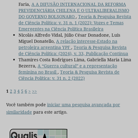
Faria,
A A DIFUSÃO INTERNACIONAL DA REFORMA
PREVIDENCIÁRIA CHILENA E O ULTRALIBERALISMO
DO GOVERNO BOLSONARO
,
Teoria & Pesquisa Revista
de Ciência Política: v. 31 n. 1 (2022): Vozes e Temas
Emergentes na Ciência Política Brasileira
Nicolás Alfredo Vidal, Júlio César Donadone, Luis
Miguel Donatello,
A relação interesse-Estado na
petroleira argentina YPF
,
Teoria & Pesquisa Revista
de Ciência Política: (2024), v. 33, Publicação Contínua
Thamires Costa Rodrigues Lima, Gabriella Maria Lima
Bezerra,
A “Guerra cultural” e a representação
feminina no Brasil
,
Teoria & Pesquisa Revista de
Ciência Política: v. 31 n. 2 (2022)
1
2
3
4
5
6
>
>>
Você também pode
iniciar uma pesquisa avançada por
similaridade
para este artigo.