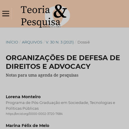
INÍCIO
/
ARQUIVOS
/
V. 30 N. 3 (2021)
/
Dossiê
ORGANIZAÇÕES DE DEFESA DE
DIREITOS E ADVOCACY
Notas para uma agenda de pesquisas
Lorena Monteiro
Programa de Pós-Graduação em Sociedade, Tecnologias e
Políticas Públicas
https://orcid.org/0000-0002-3720-7684
Marina Félix de Melo