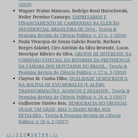
(2019)
Wagner Pralon Mancuso, Rodrigo Rossi Horochovski,
Neilor Fermino Camargo,
EMPRESÁRIOS E
FINANCIAMENTO DE CAMPANHAS NA ELEIÇÃO
PRESIDENCIAL BRASILEIRA DE 2014
,
Teoria &
Pesquisa Revista de Ciência Política: v. 25 n. 3 (2016)
Paula Vivacqua de Souza Galvão Boarin, Barbara
Borges Salatiel, Ciro Antônio da Silva Resende, Lucas
Henrique Ribeiro da Silva,
GRUPOS DE INTERESSE NA
COMISSÃO ESPECIAL DA REFORMA DA PREVIDÊNCIA
DA CÂMARA DOS DEPUTADOS DO BRASIL
,
Teoria &
Pesquisa Revista de Ciência Política: v. 27 n. 3 (2018)
Clayton M. Cunha Filho,
QUALIDADE DEMOCRÁTICA
NA BOLÍVIA DE EVO MORALES (E ALÉM):
TRANSFORMAÇÕES, AVANÇOS E DESAFIOS
,
Teoria &
Pesquisa Revista de Ciência Política: v. 26 n. 2 (2017)
Guilherme Simões Reis,
DEMOCRACIA NO URUGUAI:
QUASE UM OÁSIS, MAS O DIABO MORA NOS
DETALHES
,
Teoria & Pesquisa Revista de Ciência
Política: v. 26 n. 2 (2017)
<<
<
1
2
3
4
5
6
7
8
9
>
>>