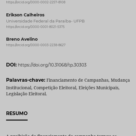
https://orcid.org/0000-0002-2257-8108
Erikson Calheiros
Universidade Federal da Paraíba- UFPB
https://orcid.org/0000-0001-8021-5375
Breno Avelino
https://orcid.org/0000-0003-2238-8627
DOI:
https://doi.org/10.31068/tp.30303
Palavras-chave:
Financiamento de Campanhas, Mudança
Institucional, Competição Eleitoral, Eleições Municipais,
Legislação Eleitoral.
RESUMO