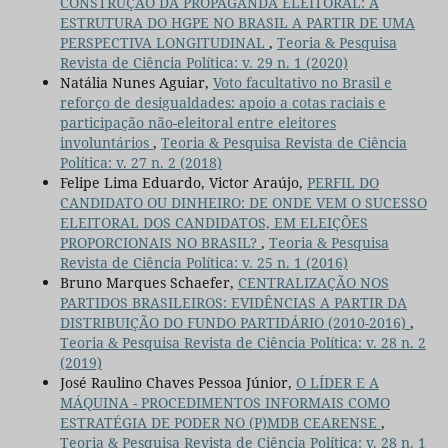
CONSTRUÇÃO DA PROPAGANDA ELEITORAL: A
ESTRUTURA DO HGPE NO BRASIL A PARTIR DE UMA
PERSPECTIVA LONGITUDINAL
,
Teoria & Pesquisa
Revista de Ciência Política: v. 29 n. 1 (2020)
Natália Nunes Aguiar,
Voto facultativo no Brasil e
reforço de desigualdades: apoio a cotas raciais e
participação não-eleitoral entre eleitores
involuntários
,
Teoria & Pesquisa Revista de Ciência
Política: v. 27 n. 2 (2018)
Felipe Lima Eduardo, Victor Araújo,
PERFIL DO
CANDIDATO OU DINHEIRO: DE ONDE VEM O SUCESSO
ELEITORAL DOS CANDIDATOS, EM ELEIÇÕES
PROPORCIONAIS NO BRASIL?
,
Teoria & Pesquisa
Revista de Ciência Política: v. 25 n. 1 (2016)
Bruno Marques Schaefer,
CENTRALIZAÇÃO NOS
PARTIDOS BRASILEIROS: EVIDÊNCIAS A PARTIR DA
DISTRIBUIÇÃO DO FUNDO PARTIDÁRIO (2010-2016)
,
Teoria & Pesquisa Revista de Ciência Política: v. 28 n. 2
(2019)
José Raulino Chaves Pessoa Júnior,
O LÍDER E A
MÁQUINA - PROCEDIMENTOS INFORMAIS COMO
ESTRATÉGIA DE PODER NO (P)MDB CEARENSE
,
Teoria & Pesquisa Revista de Ciência Política: v. 28 n. 1