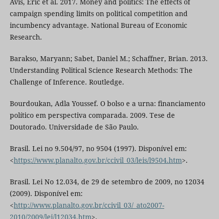
Avis, Eric et al. 2017. Money and politics: The effects of
campaign spending limits on political competition and
incumbency advantage. National Bureau of Economic
Research.
Barakso, Maryann; Sabet, Daniel M.; Schaffner, Brian. 2013.
Understanding Political Science Research Methods: The
Challenge of Inference. Routledge.
Bourdoukan, Adla Youssef. O bolso e a urna: financiamento
político em perspectiva comparada. 2009. Tese de
Doutorado. Universidade de São Paulo.
Brasil. Lei no 9.504/97, no 9504 (1997). Disponível em:
<
https://www.planalto.gov.br/ccivil_03/leis/l9504.htm
>.
Brasil. Lei No 12.034, de 29 de setembro de 2009, no 12034
(2009). Disponível em:
<
http://www.planalto.gov.br/ccivil_03/_ato2007-
2010/2009/lei/l12034.htm
>.