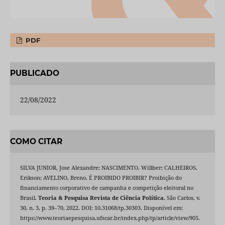
PDF
PUBLICADO
22/08/2022
COMO CITAR
SILVA JUNIOR, Jose Alexandre; NASCIMENTO, Willber; CALHEIROS,
Erikson; AVELINO, Breno. É PROIBIDO PROIBIR? Proibição do
financiamento corporativo de campanha e competição eleitoral no
Brasil.
Teoria & Pesquisa Revista de Ciência Política
, São Carlos, v.
30, n. 3, p. 39–70, 2022. DOI: 10.31068/tp.30303. Disponível em:
https://www.teoriaepesquisa.ufscar.br/index.php/tp/article/view/905.