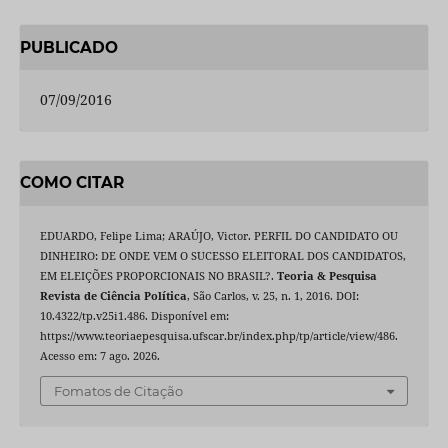
PUBLICADO
07/09/2016
COMO CITAR
EDUARDO, Felipe Lima; ARAÚJO, Victor. PERFIL DO CANDIDATO OU
DINHEIRO: DE ONDE VEM O SUCESSO ELEITORAL DOS CANDIDATOS,
EM ELEIÇÕES PROPORCIONAIS NO BRASIL?.
Teoria & Pesquisa
Revista de Ciência Política
, São Carlos, v. 25, n. 1, 2016. DOI:
10.4322/tp.v25i1.486. Disponível em:
https://www.teoriaepesquisa.ufscar.br/index.php/tp/article/view/486.
Acesso em: 7 ago. 2026.
Fomatos de Citação