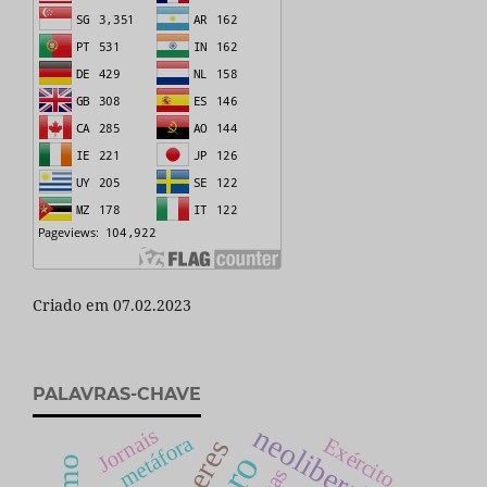
Criado em 07.02.2023
PALAVRAS-CHAVE
neoliberalismo
Jornais
metáfora
Exército