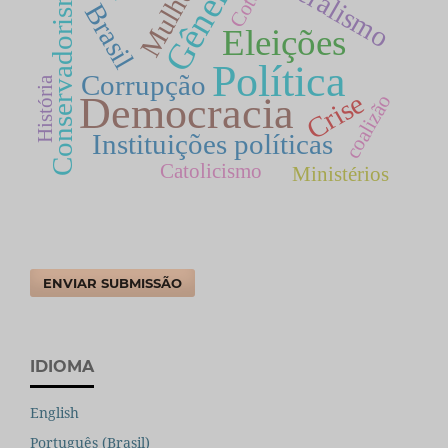
Mulheres
Gênero
Conservadorismo
Cotas
Brasil
Eleições
Política
Corrupção
História
Crise
Democracia
coalizão
Instituições políticas
Catolicismo
Ministérios
ENVIAR SUBMISSÃO
IDIOMA
English
Português (Brasil)