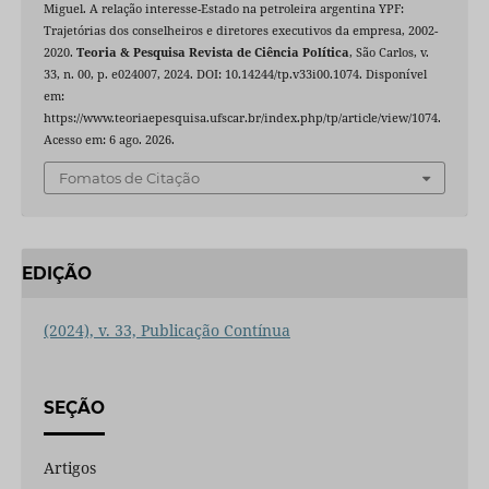
Miguel. A relação interesse-Estado na petroleira argentina YPF:
Trajetórias dos conselheiros e diretores executivos da empresa, 2002-
2020.
Teoria & Pesquisa Revista de Ciência Política
, São Carlos, v.
33, n. 00, p. e024007, 2024. DOI: 10.14244/tp.v33i00.1074. Disponível
em:
https://www.teoriaepesquisa.ufscar.br/index.php/tp/article/view/1074.
Acesso em: 6 ago. 2026.
Fomatos de Citação
EDIÇÃO
(2024), v. 33, Publicação Contínua
SEÇÃO
Artigos