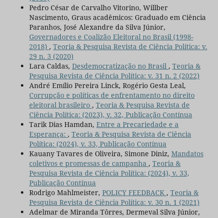
Pedro César de Carvalho Vitorino, Willber
Nascimento, Graus acadêmicos: Graduado em Ciência
Paranhos, José Alexandre da Silva Júnior,
Governadores e Coalizão Eleitoral no Brasil (1998-
2018)
,
Teoria & Pesquisa Revista de Ciência Política: v.
29 n. 3 (2020)
Lara Caldas,
Desdemocratização no Brasil
,
Teoria &
Pesquisa Revista de Ciência Política: v. 31 n. 2 (2022)
André Emílio Pereira Linck, Rogério Gesta Leal,
Corrupção e políticas de enfrentamento no direito
eleitoral brasileiro
,
Teoria & Pesquisa Revista de
Ciência Política: (2023), v. 32, Publicação Contínua
Tarik Dias Hamdan,
Entre a Precariedade e a
Esperança:
,
Teoria & Pesquisa Revista de Ciência
Política: (2024), v. 33, Publicação Contínua
Kauany Tavares de Oliveira, Simone Diniz,
Mandatos
coletivos e promessas de campanha
,
Teoria &
Pesquisa Revista de Ciência Política: (2024), v. 33,
Publicação Contínua
Rodrigo Mahlmeister,
POLICY FEEDBACK
,
Teoria &
Pesquisa Revista de Ciência Política: v. 30 n. 1 (2021)
Adelmar de Miranda Tôrres, Dermeval Silva Júnior,