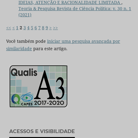
IDEIAS, ATENÇÃO E RACIONALIDADE LIMITADA
,
Teoria & Pesquisa Revista de Ciência Política: v. 30 n. 1
(2021)
<<
<
1
2
3
4
5
6
7
8
9
>
>>
Você também pode
iniciar uma pesquisa avançada por
similaridade
para este artigo.
ACESSOS E VISIBILIDADE