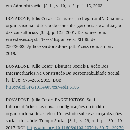
em Administração, [S. l.], v. 10, n. 2, p. 1–15, 2003.
DONADONE, Julio Cesar. “Os hunos já chegaram!”: Dinâmica
organizacional, difusão de conceitos gerenciais e a atuação
das consultorias. [S. l.], p. 123, 2001. Disponível em:
www.teses.usp.br/teses/disponiveis/3/3136/tde-
25072002.../juliocesardonadone.pdf. Acesso em: 8 mar.
2019.
DONADONE, Julio Cesar. Disputas Sociais E Ação Dos
Intermediários Na Construção Da Responsabilidade Social.
[S. l.], p. 175–206, 2015. DOI:
https://doi.org/10.14409/es.v48i1.5106
DONADONE, Julio Cesar; BAGGENSTOSS, Salli.
Intermediários e as novas configurações no tecido
organizacional brasileiro: Um estudo sobre as organizações
sociais de saúde. Tempo Social, [S. l.], v. 29, n. 1, p. 130–149,
2017. DOI:
https://doi.org/10.11606/0103-2070.ts.2017.120270