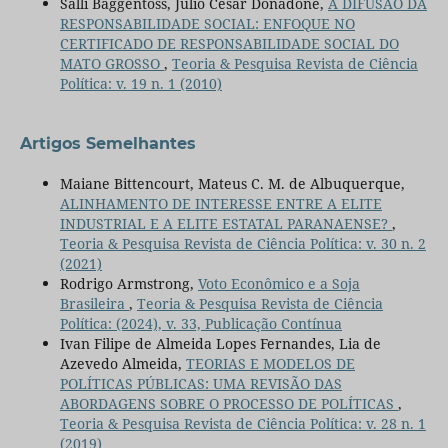
Salli Baggentoss, Julio Cesar Donadone,
A DIFUSÃO DA
RESPONSABILIDADE SOCIAL: ENFOQUE NO
CERTIFICADO DE RESPONSABILIDADE SOCIAL DO
MATO GROSSO
,
Teoria & Pesquisa Revista de Ciência
Política: v. 19 n. 1 (2010)
Artigos Semelhantes
Maiane Bittencourt, Mateus C. M. de Albuquerque,
ALINHAMENTO DE INTERESSE ENTRE A ELITE
INDUSTRIAL E A ELITE ESTATAL PARANAENSE?
,
Teoria & Pesquisa Revista de Ciência Política: v. 30 n. 2
(2021)
Rodrigo Armstrong,
Voto Econômico e a Soja
Brasileira
,
Teoria & Pesquisa Revista de Ciência
Política: (2024), v. 33, Publicação Contínua
Ivan Filipe de Almeida Lopes Fernandes, Lia de
Azevedo Almeida,
TEORIAS E MODELOS DE
POLÍTICAS PÚBLICAS: UMA REVISÃO DAS
ABORDAGENS SOBRE O PROCESSO DE POLÍTICAS
,
Teoria & Pesquisa Revista de Ciência Política: v. 28 n. 1
(2019)