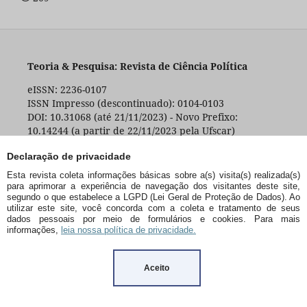
Teoria & Pesquisa: Revista de Ciência Política
eISSN: 2236-0107
ISSN Impresso (descontinuado): 0104-0103
DOI: 10.31068 (até 21/11/2023) - Novo Prefixo:
10.14244 (a partir de 22/11/2023 pela Ufscar)
Declaração de privacidade
Esta revista coleta informações básicas sobre a(s) visita(s) realizada(s)
PPGPol
– Programa de Pós-Graduação em Ciência
para aprimorar a experiência de navegação dos visitantes deste site,
Política / UFSCar
segundo o que estabelece a LGPD (Lei Geral de Proteção de Dados). Ao
Rod. Washington Luís, km 235 - São Carlos - SP - BR -
utilizar este site, você concorda com a coleta e tratamento de seus
CEP:13565-905
dados pessoais por meio de formulários e cookies. Para mais
informações,
leia nossa política de privacidade.
+55 (16) 3351-8415
Aceito