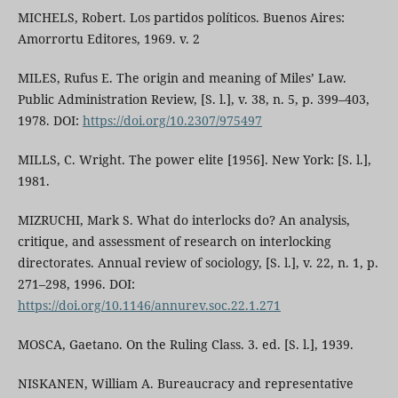
MICHELS, Robert. Los partidos políticos. Buenos Aires:
Amorrortu Editores, 1969. v. 2
MILES, Rufus E. The origin and meaning of Miles’ Law.
Public Administration Review, [S. l.], v. 38, n. 5, p. 399–403,
1978. DOI:
https://doi.org/10.2307/975497
MILLS, C. Wright. The power elite [1956]. New York: [S. l.],
1981.
MIZRUCHI, Mark S. What do interlocks do? An analysis,
critique, and assessment of research on interlocking
directorates. Annual review of sociology, [S. l.], v. 22, n. 1, p.
271–298, 1996. DOI:
https://doi.org/10.1146/annurev.soc.22.1.271
MOSCA, Gaetano. On the Ruling Class. 3. ed. [S. l.], 1939.
NISKANEN, William A. Bureaucracy and representative