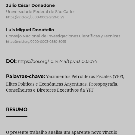
Júlio César Donadone
Universidade Federal de São Carlos
https://orcid.org/0000-0002-2129-0129
Luis Miguel Donatello
Consejo Nacional de Investigaciones Científicas y Técnicas
https://orcid.org/0000-0003-0580-8095
DOI:
https://doi.org/10.14244/tp.v33i00.1074
Palavras-chave:
Yacimientos Petrolíferos Fiscales (YPF),
Elites Políticas e Econômicas Argentinas, Prosopografia,
Conselheiros e Diretores Executivos da YPF
RESUMO
O presente trabalho analisa um aparente novo vínculo