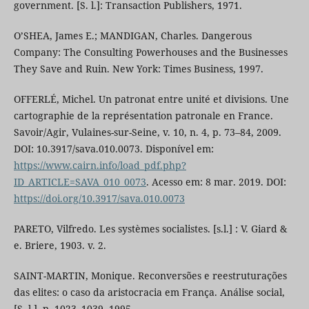
government. [S. l.]: Transaction Publishers, 1971.
O’SHEA, James E.; MANDIGAN, Charles. Dangerous
Company: The Consulting Powerhouses and the Businesses
They Save and Ruin. New York: Times Business, 1997.
OFFERLÉ, Michel. Un patronat entre unité et divisions. Une
cartographie de la représentation patronale en France.
Savoir/Agir, Vulaines-sur-Seine, v. 10, n. 4, p. 73–84, 2009.
DOI: 10.3917/sava.010.0073. Disponível em:
https://www.cairn.info/load_pdf.php?
ID_ARTICLE=SAVA_010_0073
. Acesso em: 8 mar. 2019. DOI:
https://doi.org/10.3917/sava.010.0073
PARETO, Vilfredo. Les systèmes socialistes. [s.l.] : V. Giard &
e. Briere, 1903. v. 2.
SAINT-MARTIN, Monique. Reconversões e reestruturações
das elites: o caso da aristocracia em França. Análise social,
[S. l.], p. 1023–1039, 1995.