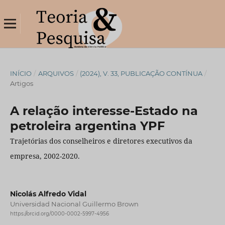
INÍCIO
/
ARQUIVOS
/
(2024), V. 33, PUBLICAÇÃO CONTÍNUA
/
Artigos
A relação interesse-Estado na
petroleira argentina YPF
Trajetórias dos conselheiros e diretores executivos da
empresa, 2002-2020.
Nicolás Alfredo Vidal
Universidad Nacional Guillermo Brown
https://orcid.org/0000-0002-5997-4956