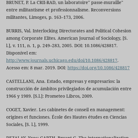
BRUNET, P. La CRII-RAD, un laboratoire" passe-muraille"
entre militantisme et professionnalisme. Reconversions
militantes, Limoges, p. 163–173, 2006.
BURRIS, Val. Interlocking Directorates and Political Cohesion
among Corporate Elites. American Journal of Sociology, [S.
l.], v. 111, n. 1, p. 249–283, 2005. DOI: 10.1086/428817.
Disponível em:
http://www.journals.uchicago.edu/doi/10.1086/428817
.
Acesso em: 8 mar. 2019. DOI:
https://doi.org/10.1086/428817
CASTELLANI, Ana. Estado, empresas y empresarios: la
construcción de ámbitos privilegiados de acumulación entre
1966 y 1989. [S.l.]: Prometeo Libros, 2009.
COGET, Xavier. Les cabinetes de conseil en management:
origines et funciones. École des Hautes études en Ciencias
Sociales, [S. l.], 1999.
DEZALAY, Yves; GARTH, Bryant G. The internationalization