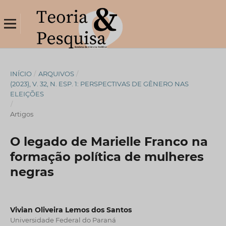
INÍCIO
/
ARQUIVOS
/
(2023), V. 32, N. ESP. 1: PERSPECTIVAS DE GÊNERO NAS
ELEIÇÕES
/
Artigos
O legado de Marielle Franco na
formação política de mulheres
negras
Vivian Oliveira Lemos dos Santos
Universidade Federal do Paraná