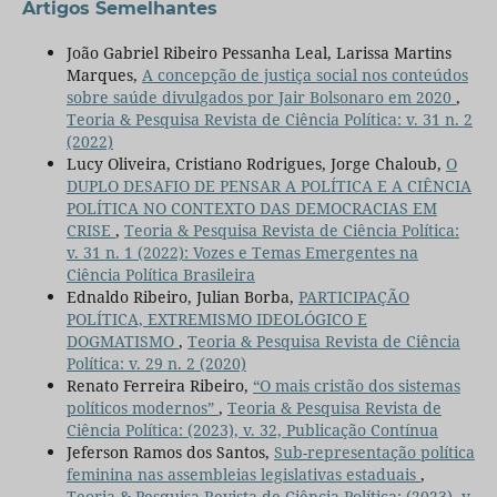
Artigos Semelhantes
João Gabriel Ribeiro Pessanha Leal, Larissa Martins
Marques,
A concepção de justiça social nos conteúdos
sobre saúde divulgados por Jair Bolsonaro em 2020
,
Teoria & Pesquisa Revista de Ciência Política: v. 31 n. 2
(2022)
Lucy Oliveira, Cristiano Rodrigues, Jorge Chaloub,
O
DUPLO DESAFIO DE PENSAR A POLÍTICA E A CIÊNCIA
POLÍTICA NO CONTEXTO DAS DEMOCRACIAS EM
CRISE
,
Teoria & Pesquisa Revista de Ciência Política:
v. 31 n. 1 (2022): Vozes e Temas Emergentes na
Ciência Política Brasileira
Ednaldo Ribeiro, Julian Borba,
PARTICIPAÇÃO
POLÍTICA, EXTREMISMO IDEOLÓGICO E
DOGMATISMO
,
Teoria & Pesquisa Revista de Ciência
Política: v. 29 n. 2 (2020)
Renato Ferreira Ribeiro,
“O mais cristão dos sistemas
políticos modernos”
,
Teoria & Pesquisa Revista de
Ciência Política: (2023), v. 32, Publicação Contínua
Jeferson Ramos dos Santos,
Sub-representação política
feminina nas assembleias legislativas estaduais
,
Teoria & Pesquisa Revista de Ciência Política: (2023), v.