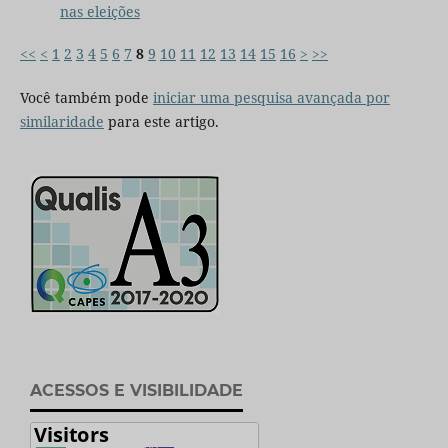
nas eleições
<<
<
1
2
3
4
5
6
7
8
9
10
11
12
13
14
15
16
>
>>
Você também pode
iniciar uma pesquisa avançada por
similaridade
para este artigo.
ACESSOS E VISIBILIDADE