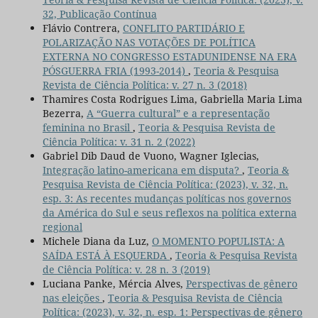
32, Publicação Contínua
Flávio Contrera,
CONFLITO PARTIDÁRIO E
POLARIZAÇÃO NAS VOTAÇÕES DE POLÍTICA
EXTERNA NO CONGRESSO ESTADUNIDENSE NA ERA
PÓSGUERRA FRIA (1993-2014)
,
Teoria & Pesquisa
Revista de Ciência Política: v. 27 n. 3 (2018)
Thamires Costa Rodrigues Lima, Gabriella Maria Lima
Bezerra,
A “Guerra cultural” e a representação
feminina no Brasil
,
Teoria & Pesquisa Revista de
Ciência Política: v. 31 n. 2 (2022)
Gabriel Dib Daud de Vuono, Wagner Iglecias,
Integração latino-americana em disputa?
,
Teoria &
Pesquisa Revista de Ciência Política: (2023), v. 32, n.
esp. 3: As recentes mudanças políticas nos governos
da América do Sul e seus reflexos na política externa
regional
Michele Diana da Luz,
O MOMENTO POPULISTA: A
SAÍDA ESTÁ À ESQUERDA
,
Teoria & Pesquisa Revista
de Ciência Política: v. 28 n. 3 (2019)
Luciana Panke, Mércia Alves,
Perspectivas de gênero
nas eleições
,
Teoria & Pesquisa Revista de Ciência
Política: (2023), v. 32, n. esp. 1: Perspectivas de gênero