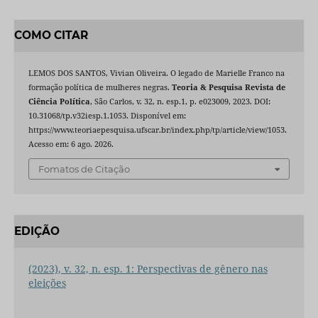
COMO CITAR
LEMOS DOS SANTOS, Vivian Oliveira. O legado de Marielle Franco na
formação política de mulheres negras.
Teoria & Pesquisa Revista de
Ciência Política
, São Carlos, v. 32, n. esp.1, p. e023009, 2023. DOI:
10.31068/tp.v32iesp.1.1053. Disponível em:
https://www.teoriaepesquisa.ufscar.br/index.php/tp/article/view/1053.
Acesso em: 6 ago. 2026.
Fomatos de Citação
EDIÇÃO
(2023), v. 32, n. esp. 1: Perspectivas de gênero nas
eleições