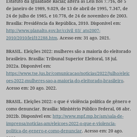
Estatuto da Igualdade Racial; altera as Leis nos 7.716, de 5
de janeiro de 1989, 9.029, de 13 de abril de 1995, 7.347, de
24 de julho de 1985, e 10.778, de 24 de novembro de 2003.
Brasília: Presidência da República, 2010. Disponível em:
http://www.planalto.gov.br/ccivil_03/_ato2007-
2010/2010/lei/l12288.htm
. Acesso em: 31 ago. 2021.
BRASIL. Eleições 2022: mulheres são a maioria do eleitorado
brasileiro. Brasília: Tribunal Superior Eleitoral, 18 jul.
2022a. Disponível em:
https://www.tse.jus.br/comunicacao/noticias/2022/Julho/eleic
oes-2022-mulheres-sao-a-maioria-do-eleitorado-brasileiro
.
Acesso em: 20 ago. 2022.
BRASIL. Eleições 2022: o que é violência política de gênero e
como denunciar. Brasília: Ministério Público Federal, 08 abr.
2022b. Disponível em:
http://www.mpf.mp.br/am/sala-de-
imprensa/noticias-am/eleicoes-2022-o-que-e-violencia-
politica-de-genero-e-como-denunciar
. Acesso em: 20 ago.