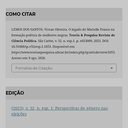
COMO CITAR
LEMOS DOS SANTOS, Vivian Oliveira. O legado de Marielle Franco na
formação política de mulheres negras.
Teoria & Pesquisa Revista de
Ciência Política
, São Carlos, v. 32, n. esp.1, p. e023009, 2023. DOI:
10.31068/tp.v32iesp.1.1053. Disponível em:
https://www.teoriaepesquisa.ufscar.br/index.php/tp/article/view/1053.
Acesso em: 9 ago. 2026.
Fomatos de Citação
EDIÇÃO
(2023), v. 32, n. esp. 1: Perspectivas de gênero nas
eleições