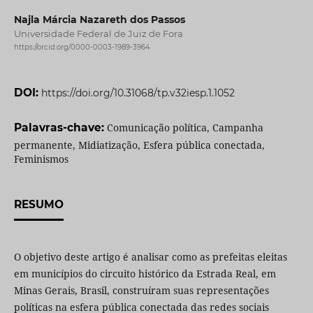
Najla Márcia Nazareth dos Passos
Universidade Federal de Juiz de Fora
https://orcid.org/0000-0003-1989-3964
DOI:
https://doi.org/10.31068/tp.v32iesp.1.1052
Palavras-chave:
Comunicação política, Campanha
permanente, Midiatização, Esfera pública conectada,
Feminismos
RESUMO
O objetivo deste artigo é analisar como as prefeitas eleitas
em municípios do circuito histórico da Estrada Real, em
Minas Gerais, Brasil, construíram suas representações
políticas na esfera pública conectada das redes sociais