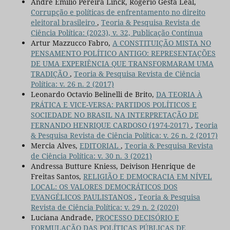
André Emílio Pereira Linck, Rogério Gesta Leal,
Corrupção e políticas de enfrentamento no direito
eleitoral brasileiro
,
Teoria & Pesquisa Revista de
Ciência Política: (2023), v. 32, Publicação Contínua
Artur Mazzucco Fabro,
A CONSTITUIÇÃO MISTA NO
PENSAMENTO POLÍTICO ANTIGO: REPRESENTAÇÕES
DE UMA EXPERIÊNCIA QUE TRANSFORMARAM UMA
TRADIÇÃO
,
Teoria & Pesquisa Revista de Ciência
Política: v. 26 n. 2 (2017)
Leonardo Octavio Belinelli de Brito,
DA TEORIA À
PRÁTICA E VICE-VERSA: PARTIDOS POLÍTICOS E
SOCIEDADE NO BRASIL NA INTERPRETAÇÃO DE
FERNANDO HENRIQUE CARDOSO (1974-2017)
,
Teoria
& Pesquisa Revista de Ciência Política: v. 26 n. 2 (2017)
Mercia Alves,
EDITORIAL
,
Teoria & Pesquisa Revista
de Ciência Política: v. 30 n. 3 (2021)
Andressa Butture Kniess, Deivison Henrique de
Freitas Santos,
RELIGIÃO E DEMOCRACIA EM NÍVEL
LOCAL: OS VALORES DEMOCRÁTICOS DOS
EVANGÉLICOS PAULISTANOS
,
Teoria & Pesquisa
Revista de Ciência Política: v. 29 n. 2 (2020)
Luciana Andrade,
PROCESSO DECISÓRIO E
FORMULAÇÃO DAS POLÍTICAS PÚBLICAS DE