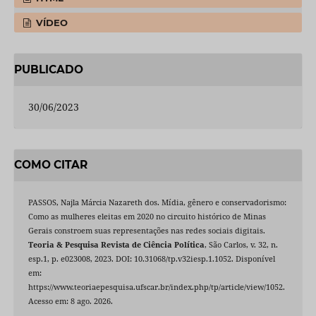
VÍDEO
PUBLICADO
30/06/2023
COMO CITAR
PASSOS, Najla Márcia Nazareth dos. Mídia, gênero e conservadorismo:
Como as mulheres eleitas em 2020 no circuito histórico de Minas
Gerais constroem suas representações nas redes sociais digitais.
Teoria & Pesquisa Revista de Ciência Política
, São Carlos, v. 32, n.
esp.1, p. e023008, 2023. DOI: 10.31068/tp.v32iesp.1.1052. Disponível
em:
https://www.teoriaepesquisa.ufscar.br/index.php/tp/article/view/1052.
Acesso em: 8 ago. 2026.