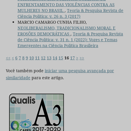
ENFRENTAMENTO DAS VIOLÊNCIAS CONTRA AS
MULHERES NO BRASIL
,
Teoria & Pesquisa Revista de
Ciência Política: v. 26 n. 3 (2017)
MARCIO CAMARGO CUNHA FILHO,
NEOLIBERALISMO, TRADICIONALISMO MORAL E
EROSÕES DEMOCRÁTICAS
,
Teoria & Pesquisa Revista
de Ciência Política: v. 31 n. 1 (2022): Vozes e Temas
Emergentes na Ciência Política Brasileira
<<
<
6
7
8
9
10
11
12
13
14
15
16
17
>
>>
Você também pode
iniciar uma pesquisa avançada por
similaridade
para este artigo.