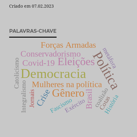
Criado em 07.02.2023
PALAVRAS-CHAVE
Forças Armadas
metáfora
Conservadorismo
Política
Eleições
Catolicismo
Covid-19
Democracia
Mulheres na política
Integralismo
coalizão
Gênero
Crise
Brasil
Jornais
História
Cotas
Fascismo
Exército