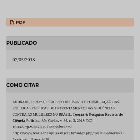
PDF
PUBLICADO
02/05/2018
COMO CITAR
ANDRADE, Luciana. PROCESSO DECISÓRIO E FORMULAÇÃO DAS
POLÍTICAS PÚBLICAS DE ENFRENTAMENTO DAS VIOLÊNCIAS
CONTRA AS MULHERES NO BRASIL.
Teoria & Pesquisa Revista de
Ciência Política
, São Carlos, v. 26, n. 3, 2018. DOI:
10.4322/tp.v26i3.608. Disponível em:
https://www.teoriaepesquisa.ufscar.br/index.php/tp/article/view/608.
Acesso em: 8 ago. 2026.