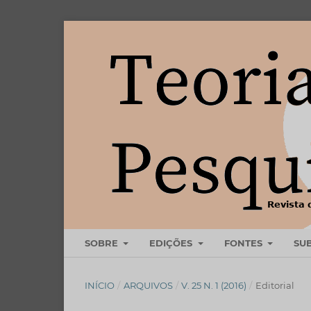
SOBRE
EDIÇÕES
FONTES
SU
INÍCIO
/
ARQUIVOS
/
V. 25 N. 1 (2016)
/
Editorial