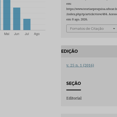
em:
https://www.teoriaepesquisa.ufscar.b
/index.php/tp/article/view/484. Acess
em: 8 ago. 2026.
Fomatos de Citação
EDIÇÃO
v. 25 n. 1 (2016)
SEÇÃO
Editorial