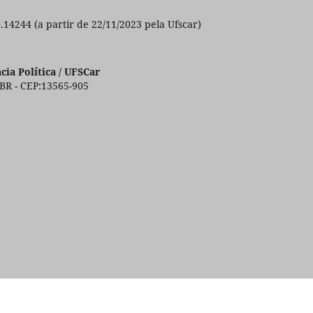
0.14244 (a partir de 22/11/2023 pela Ufscar)
ia Política / UFSCar
 BR - CEP:13565-905