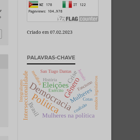
r
o
Criado em 07.02.2023
PALAVRAS-CHAVE
Jornais
San Tiago Dantas
Crise
metáfora
Interseccionalidade
Gênero
estudos legislativos
História
Fascismo
Integralismo
Democracia
Eleições
Mulheres
Exército
Política
Cotas
Brasil
coalizão
Mulheres na política