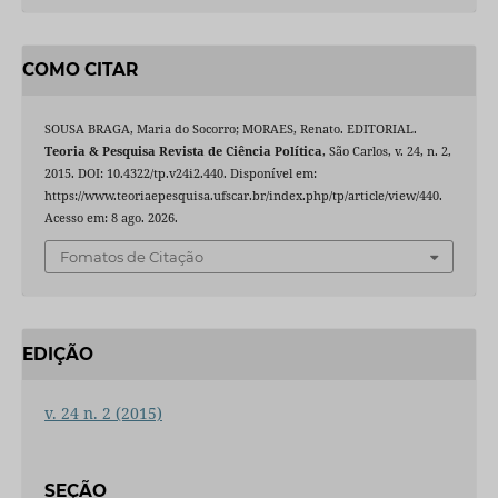
COMO CITAR
SOUSA BRAGA, Maria do Socorro; MORAES, Renato. EDITORIAL.
Teoria & Pesquisa Revista de Ciência Política
, São Carlos, v. 24, n. 2,
2015. DOI: 10.4322/tp.v24i2.440. Disponível em:
https://www.teoriaepesquisa.ufscar.br/index.php/tp/article/view/440.
Acesso em: 8 ago. 2026.
Fomatos de Citação
EDIÇÃO
v. 24 n. 2 (2015)
SEÇÃO