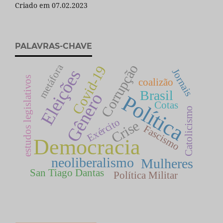
Criado em 07.02.2023
PALAVRAS-CHAVE
Corrupção
metáfora
Covid-19
Eleições
Jornais
estudos legislativos
coalizão
Brasil
Gênero
Política
Cotas
Catolicismo
Exército
Crise
Fascismo
Democracia
neoliberalismo
Mulheres
San Tiago Dantas
Política Militar