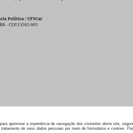
ia Política / UFSCar
 BR - CEP:13565-905
s) para aprimorar a experiência de navegação dos visitantes deste site, seg
 e tratamento de seus dados pessoais por meio de formulários e cookies. P