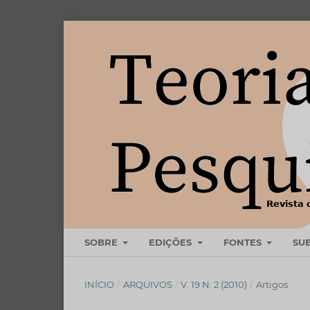
SOBRE
EDIÇÕES
FONTES
SU
INÍCIO
/
ARQUIVOS
/
V. 19 N. 2 (2010)
/
Artigos