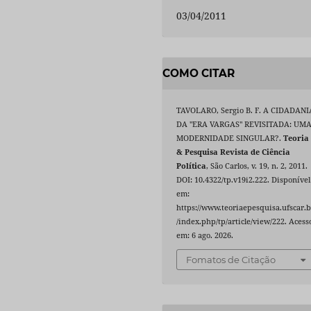
03/04/2011
COMO CITAR
TAVOLARO, Sergio B. F. A CIDADANI
DA "ERA VARGAS" REVISITADA: UM
MODERNIDADE SINGULAR?.
Teoria
& Pesquisa Revista de Ciência
Política
, São Carlos, v. 19, n. 2, 2011.
DOI: 10.4322/tp.v19i2.222. Disponível
em:
https://www.teoriaepesquisa.ufscar.b
/index.php/tp/article/view/222. Acess
em: 6 ago. 2026.
Fomatos de Citação