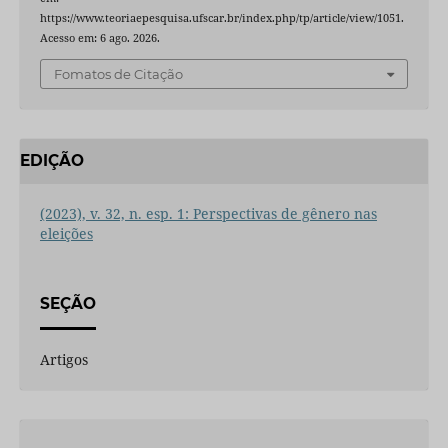
https://www.teoriaepesquisa.ufscar.br/index.php/tp/article/view/1051.
Acesso em: 6 ago. 2026.
Fomatos de Citação
EDIÇÃO
(2023), v. 32, n. esp. 1: Perspectivas de gênero nas
eleições
SEÇÃO
Artigos