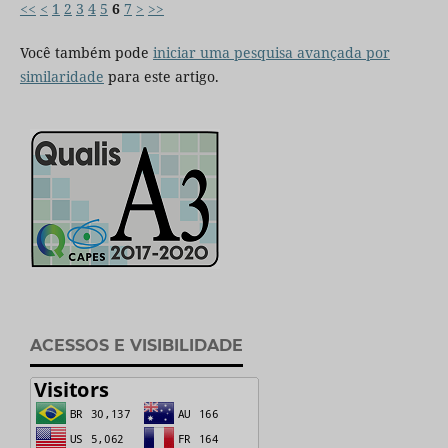
<<
<
1
2
3
4
5
6
7
>
>>
Você também pode
iniciar uma pesquisa avançada por
similaridade
para este artigo.
ACESSOS E VISIBILIDADE