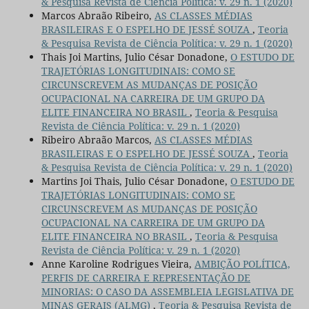
& Pesquisa Revista de Ciência Política: v. 29 n. 1 (2020)
Marcos Abraão Ribeiro,
AS CLASSES MÉDIAS
BRASILEIRAS E O ESPELHO DE JESSÉ SOUZA
,
Teoria
& Pesquisa Revista de Ciência Política: v. 29 n. 1 (2020)
Thais Joi Martins, Julio César Donadone,
O ESTUDO DE
TRAJETÓRIAS LONGITUDINAIS: COMO SE
CIRCUNSCREVEM AS MUDANÇAS DE POSIÇÃO
OCUPACIONAL NA CARREIRA DE UM GRUPO DA
ELITE FINANCEIRA NO BRASIL
,
Teoria & Pesquisa
Revista de Ciência Política: v. 29 n. 1 (2020)
Ribeiro Abraão Marcos,
AS CLASSES MÉDIAS
BRASILEIRAS E O ESPELHO DE JESSÉ SOUZA
,
Teoria
& Pesquisa Revista de Ciência Política: v. 29 n. 1 (2020)
Martins Joi Thais, Julio César Donadone,
O ESTUDO DE
TRAJETÓRIAS LONGITUDINAIS: COMO SE
CIRCUNSCREVEM AS MUDANÇAS DE POSIÇÃO
OCUPACIONAL NA CARREIRA DE UM GRUPO DA
ELITE FINANCEIRA NO BRASIL
,
Teoria & Pesquisa
Revista de Ciência Política: v. 29 n. 1 (2020)
Anne Karoline Rodrigues Vieira,
AMBIÇÃO POLÍTICA,
PERFIS DE CARREIRA E REPRESENTAÇÃO DE
MINORIAS: O CASO DA ASSEMBLEIA LEGISLATIVA DE
MINAS GERAIS (ALMG)
,
Teoria & Pesquisa Revista de