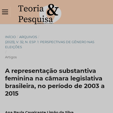
INÍCIO
/
ARQUIVOS
/
(2023), V. 32, N. ESP. 1: PERSPECTIVAS DE GÊNERO NAS
ELEIÇÕES
/
Artigos
A representação substantiva
feminina na câmara legislativa
brasileira, no período de 2003 a
2015
Ana Paula Cavalcante Limão da Silva