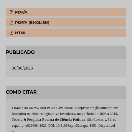
PDF/A
PDF/A (ENGLISH)
HTML
PUBLICADO
30/06/2023
COMO CITAR
LIMÃO DA SILVA, Ana Paula Cavalcante. A representação substantiva
feminina na câmara legislativa brasileira, no período de 2003 a 2015.
Teoria & Pesquisa Revista de Ciência Política
, São Carlos, v. 32, n.
esp.1, p. e023006, 2023. DOI: 10.31068/tp.v32iesp.1.1051. Disponível
em: