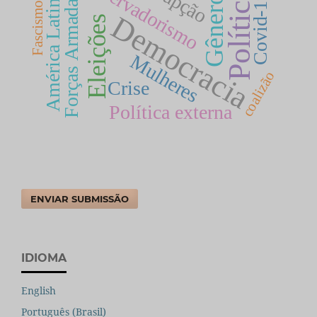
Conservadorismo
Política
América Latina
Forças Armadas
Covid-19
Gênero
Fascismo
Democracia
Eleições
Mulheres
coalizão
Crise
Política externa
ENVIAR SUBMISSÃO
IDIOMA
English
Português (Brasil)