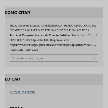
COMO CITAR
SILVA, Diego de Moraes. APRESENTAÇÃO - DEMOCRACIA LOCAL NA
CIDADE DE SÃO PAULO: PARTICIPAÇÃO E CULTURA POLÍTICA.
Teoria & Pesquisa Revista de Ciência Política
, São Carlos, v. 29, n. 2,
2020. DOI: 10.4322/tp.v29i2.816. Disponível em:
https://www.teoriaepesquisa.ufscar.br/index.php/tp/article/view/816.
Acesso em: 7 ago. 2026.
Fomatos de Citação
EDIÇÃO
v. 29 n. 2 (2020)