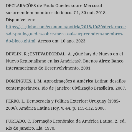
DECLARAÇÕES de Paulo Guedes sobre Mercosul
surpreendem membros do bloco. G1, 30 out. 2018.
Disponível em:
https://g1.globo.com/economia/noticia/2018/10/30/declaracoe
s-de-paulo-guedes-sobre-mercosul-surpreendem-membros-
do-bloco.ghtml
. Acesso em: 10 ago. 2023.
DEVLIN, R.; ESTEVADEORDAL, A. ¿Qué hay de Nuevo en el
Nuevo Regionalismo en las Américas?. Buenos Aires: Banco
Interamericano de Desenvolvimento, 2001.
DOMINGUES, J. M. Aproximações à América Latina: desafios
contemporâneos. Rio de Janeiro: Civilização Brasileira, 2007.
FERRO, L. Democracia y Política Exterior: Uruguay (1985-
2006). América Latina Hoy, v. 44, p. 115-132, 2006.
FURTADO, C. Formação Econômica da América Latina. 2. ed.
Rio de Janeiro, Lia, 1970.