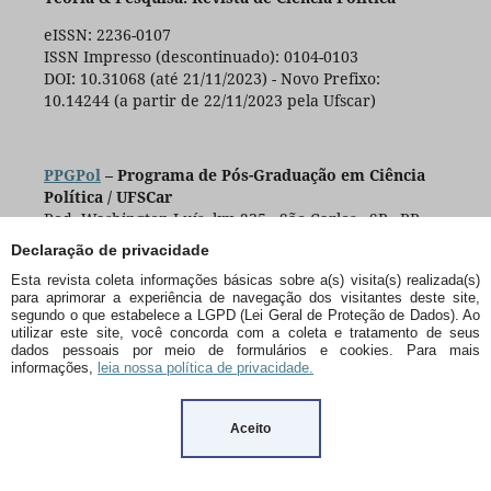
eISSN: 2236-0107
ISSN Impresso (descontinuado): 0104-0103
DOI: 10.31068 (até 21/11/2023) - Novo Prefixo:
10.14244 (a partir de 22/11/2023 pela Ufscar)
PPGPol
– Programa de Pós-Graduação em Ciência
Política / UFSCar
Rod. Washington Luís, km 235 - São Carlos - SP - BR -
CEP:13565-905
Declaração de privacidade
+55 (16) 3351-8415
Esta revista coleta informações básicas sobre a(s) visita(s) realizada(s)
para aprimorar a experiência de navegação dos visitantes deste site,
segundo o que estabelece a LGPD (Lei Geral de Proteção de Dados). Ao
utilizar este site, você concorda com a coleta e tratamento de seus
dados pessoais por meio de formulários e cookies. Para mais
informações,
leia nossa política de privacidade.
Aceito