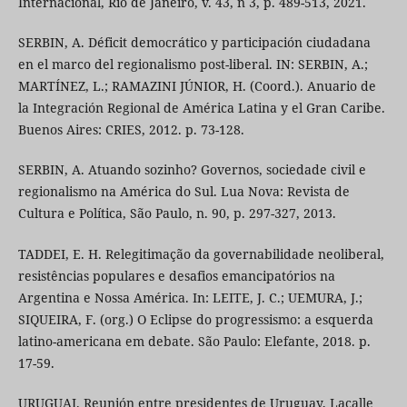
Internacional, Rio de Janeiro, v. 43, n 3, p. 489-513, 2021.
SERBIN, A. Déficit democrático y participación ciudadana
en el marco del regionalismo post-liberal. IN: SERBIN, A.;
MARTÍNEZ, L.; RAMAZINI JÚNIOR, H. (Coord.). Anuario de
la Integración Regional de América Latina y el Gran Caribe.
Buenos Aires: CRIES, 2012. p. 73-128.
SERBIN, A. Atuando sozinho? Governos, sociedade civil e
regionalismo na América do Sul. Lua Nova: Revista de
Cultura e Política, São Paulo, n. 90, p. 297-327, 2013.
TADDEI, E. H. Relegitimação da governabilidade neoliberal,
resistências populares e desafios emancipatórios na
Argentina e Nossa América. In: LEITE, J. C.; UEMURA, J.;
SIQUEIRA, F. (org.) O Eclipse do progressismo: a esquerda
latino-americana em debate. São Paulo: Elefante, 2018. p.
17-59.
URUGUAI. Reunión entre presidentes de Uruguay, Lacalle