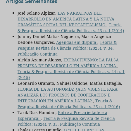
Artigos Semelhantes
José Solano Alpízar,
LAS NARRATIVAS DEL
DESARROLLO EN AMÉRICA LATINA Y LA NUEVA
GRAMÁTICA SOCIAL DEL NEOCAPITALISMO
,
Teoria
& Pesquisa Revista de Ciência Política: v. 23 n. 1 (2014)
Johnny Daniel Matias Nogueira, Maria Angélica
Dedoné Gonçalves,
Agendas em disputa
,
Teoria &
Pesquisa Revista de Ciência Política: (2025), v. 34,
Publicação Contínua
Aleida Azamar Alonso,
EXTRACTIVISMO: LA FALSA
PROMESA DE DESARROLLO EN AMÉRICA LATINA
,
Teoria & Pesquisa Revista de Ciência Política: v. 24 n. 1
(2015)
Leonardo Granato, Nahuel Oddone, Matías Battaglia,
TEORÍA DE LA AUTONOMÍA: ¿AÚN VIGENTE PARA
ANALIZAR LOS PROCESOS DE COOPERACIÓN E
INTEGRACIÓN EN AMÉRICA LATINA?
,
Teoria &
Pesquisa Revista de Ciência Política: v. 25 n. 1 (2016)
Tarik Dias Hamdan,
Entre a Precariedade e a
Esperança:
,
Teoria & Pesquisa Revista de Ciência
Política: (2024), v. 33, Publicação Contínua
Thales Torres Quintão,
O “LEFT TURN” E AS