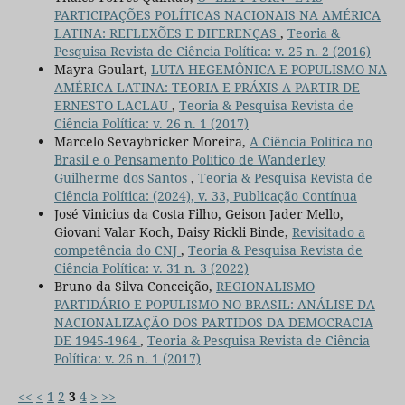
PARTICIPAÇÕES POLÍTICAS NACIONAIS NA AMÉRICA
LATINA: REFLEXÕES E DIFERENÇAS
,
Teoria &
Pesquisa Revista de Ciência Política: v. 25 n. 2 (2016)
Mayra Goulart,
LUTA HEGEMÔNICA E POPULISMO NA
AMÉRICA LATINA: TEORIA E PRÁXIS A PARTIR DE
ERNESTO LACLAU
,
Teoria & Pesquisa Revista de
Ciência Política: v. 26 n. 1 (2017)
Marcelo Sevaybricker Moreira,
A Ciência Política no
Brasil e o Pensamento Político de Wanderley
Guilherme dos Santos
,
Teoria & Pesquisa Revista de
Ciência Política: (2024), v. 33, Publicação Contínua
José Vinicius da Costa Filho, Geison Jader Mello,
Giovani Valar Koch, Daisy Rickli Binde,
Revisitado a
competência do CNJ
,
Teoria & Pesquisa Revista de
Ciência Política: v. 31 n. 3 (2022)
Bruno da Silva Conceição,
REGIONALISMO
PARTIDÁRIO E POPULISMO NO BRASIL: ANÁLISE DA
NACIONALIZAÇÃO DOS PARTIDOS DA DEMOCRACIA
DE 1945-1964
,
Teoria & Pesquisa Revista de Ciência
Política: v. 26 n. 1 (2017)
<<
<
1
2
3
4
>
>>