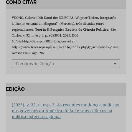
COMO CITAR
VUONO, Gabriel Dib Daud de; IGLECIAS, Wagner Tadeu. Integração
latino-americana em disputa? : Mercosul, três décadas entre
regionalismos.
Teoria & Pesquisa Revista de Ciência Política
, São
Carlos, v. 32, n. esp.3, p. e023031, 2023. DOI:
10.14244/tp.v32iesp.3.1028. Disponível em:
https://www.teoriaepesquisa.ufscar.br/index.php/tp/article/view/1028.
Acesso em: 8 ago. 2026.
Fomatos de Citação
EDIÇÃO
(2023), v. 32, n. esp. 3: As recentes mudanças políticas
nos governos da América do Sul e seus reflexos na
política externa regional