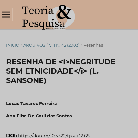
INÍCIO
/
ARQUIVOS
/
V. 1 N. 42 (2003)
/
Resenhas
RESENHA DE <i>NEGRITUDE
SEM ETNICIDADE</i> (L.
SANSONE)
Lucas Tavares Ferreira
Ana Elisa De Carli dos Santos
DOI:
https://doi.org/10.4322/tp.v1i42.68