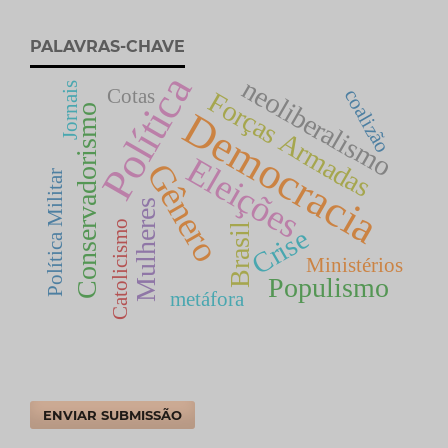
PALAVRAS-CHAVE
Política
neoliberalismo
Jornais
Cotas
coalizão
Forças Armadas
Conservadorismo
Democracia
Eleições
Gênero
Política Militar
Mulheres
Catolicismo
Brasil
Crise
Ministérios
Populismo
metáfora
ENVIAR SUBMISSÃO