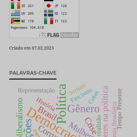
Criado em 07.02.2023
PALAVRAS-CHAVE
Jornais
Política
Mulheres na política
Fascismo
Representação
Tempo Presente
Cotas
História
Neoliberalismo
Economia Brasileira
Gênero
Brasil
Democracia
coalizão
Crise
Mulheres
Corrupção