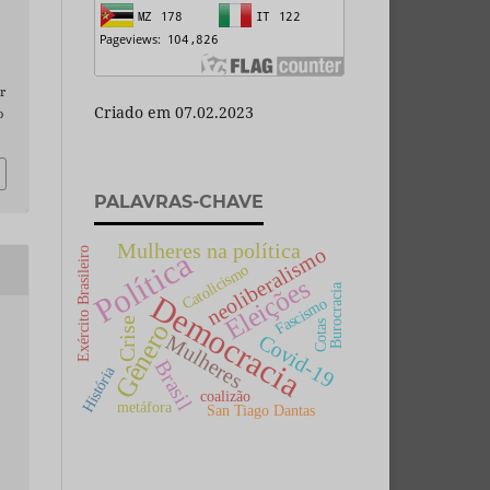
r
Criado em 07.02.2023
o
PALAVRAS-CHAVE
Mulheres na política
neoliberalismo
Exército Brasileiro
Política
Catolicismo
Eleições
Burocracia
Democracia
Fascismo
Crise
Gênero
Cotas
Covid-19
Mulheres
Brasil
História
coalizão
metáfora
San Tiago Dantas