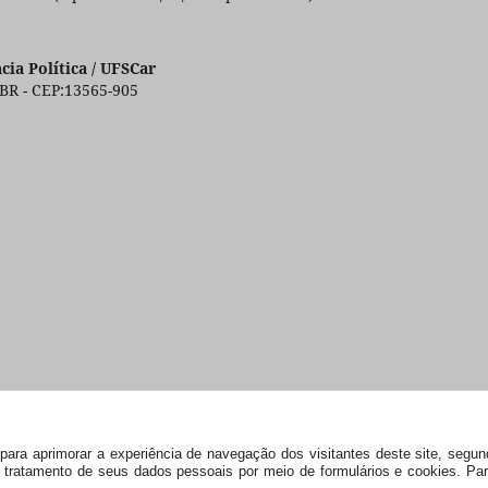
ia Política / UFSCar
 BR - CEP:13565-905
s) para aprimorar a experiência de navegação dos visitantes deste site, seg
 e tratamento de seus dados pessoais por meio de formulários e cookies. P