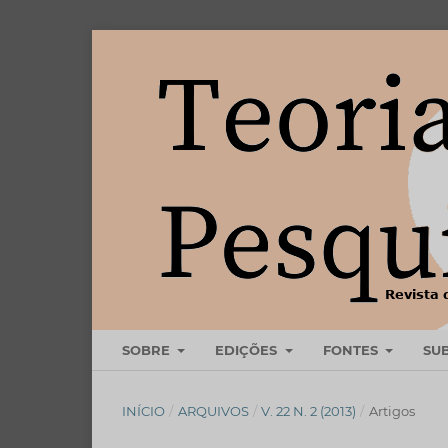
SOBRE
EDIÇÕES
FONTES
SU
INÍCIO
/
ARQUIVOS
/
V. 22 N. 2 (2013)
/
Artigos