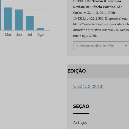
DURKHEIM.
Teoria & Pesquisa
Revista de Ciência Política
, São
Carlos, v. 22, n. 2, 2014. DOI:
10.4322/tp.v22i2.360. Disponível em:
https://www.teoriaepesquisa.ufscar.b
/index.php/tp/article/view/360. Acess
em: 6 ago. 2026.
Fomatos de Citação
EDIÇÃO
v. 22 n. 2 (2013)
SEÇÃO
Artigos