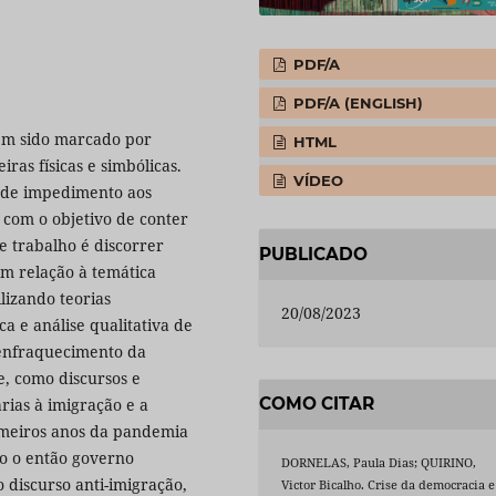
PDF/A
PDF/A (ENGLISH)
tem sido marcado por
HTML
iras físicas e simbólicas.
VÍDEO
 de impedimento aos
 com o objetivo de conter
te trabalho é discorrer
PUBLICADO
em relação à temática
lizando teorias
20/08/2023
a e análise qualitativa de
o enfraquecimento da
, como discursos e
COMO CITAR
árias à imigração e a
imeiros anos da pandemia
mo o então governo
DORNELAS, Paula Dias; QUIRINO,
o discurso anti-imigração,
Victor Bicalho. Crise da democracia e