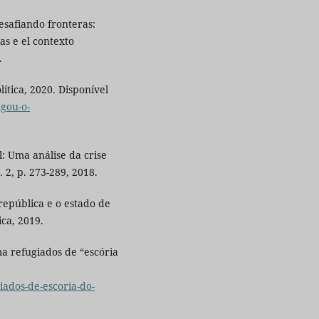
esafiando fronteras:
as e el contexto
.
tica, 2020. Disponível
egou-o-
: Uma análise da crise
. 2, p. 273-289, 2018.
república e o estado de
ica, 2019.
 refugiados de “escória
iados-de-escoria-do-