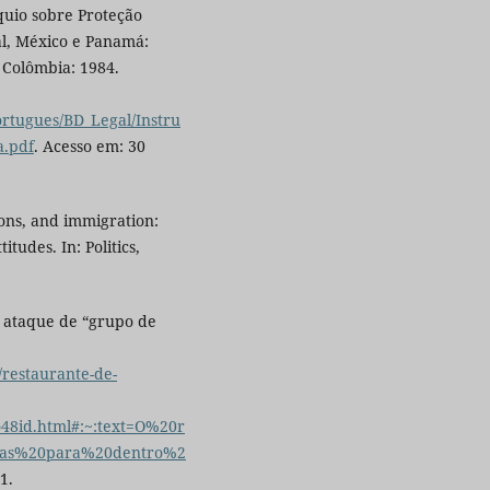
uio sobre Proteção
al, México e Panamá:
 Colômbia: 1984.
rtugues/BD_Legal/Instru
a.pdf
. Acesso em: 30
ons, and immigration:
tudes. In: Politics,
 ataque de “grupo de
/restaurante-de-
48id.html#:~:text=O%20r
afas%20para%20dentro%2
1.