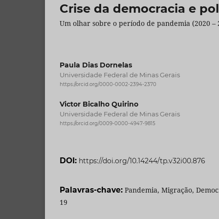
Crise da democracia e polí
Um olhar sobre o período de pandemia (2020 – 
Paula Dias Dornelas
Universidade Federal de Minas Gerais
https://orcid.org/0000-0002-2394-2370
Victor Bicalho Quirino
Universidade Federal de Minas Gerais
https://orcid.org/0009-0000-4947-9815
DOI:
https://doi.org/10.14244/tp.v32i00.876
Palavras-chave:
Pandemia, Migração, Democra
19