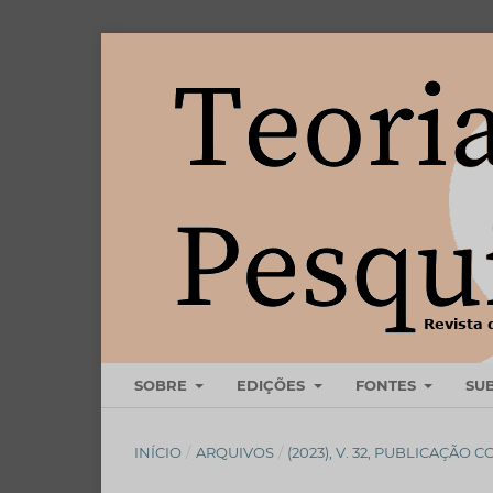
SOBRE
EDIÇÕES
FONTES
SU
INÍCIO
/
ARQUIVOS
/
(2023), V. 32, PUBLICAÇÃO 