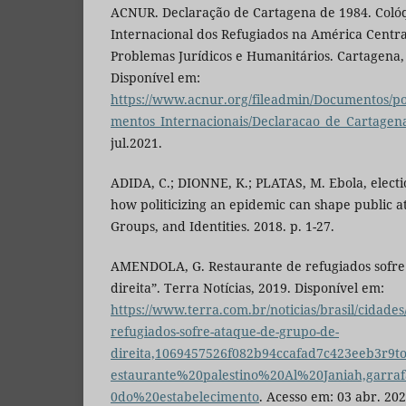
ACNUR. Declaração de Cartagena de 1984. Colóq
Internacional dos Refugiados na América Centr
Problemas Jurídicos e Humanitários. Cartagena,
Disponível em:
https://www.acnur.org/fileadmin/Documentos/po
mentos_Internacionais/Declaracao_de_Cartagen
jul.2021.
ADIDA, C.; DIONNE, K.; PLATAS, M. Ebola, electi
how politicizing an epidemic can shape public atti
Groups, and Identities. 2018. p. 1-27.
AMENDOLA, G. Restaurante de refugiados sofre
direita”. Terra Notícias, 2019. Disponível em:
https://www.terra.com.br/noticias/brasil/cidades
refugiados-sofre-ataque-de-grupo-de-
direita,1069457526f082b94ccafad7c423eeb3r9to
estaurante%20palestino%20Al%20Janiah,garr
0do%20estabelecimento
. Acesso em: 03 abr. 202