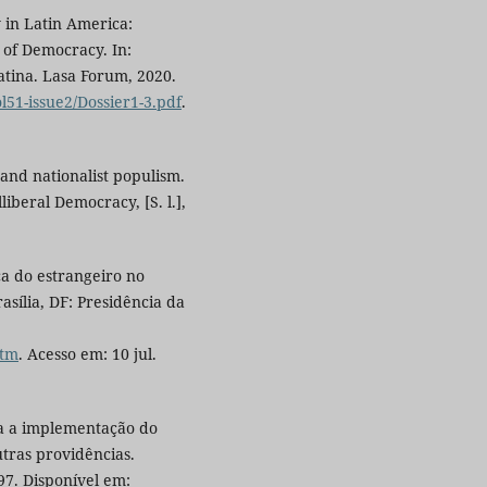
 in Latin America:
 of Democracy. In:
atina. Lasa Forum, 2020.
ol51-issue2/Dossier1-3.pdf
.
and nationalist populism.
liberal Democracy, [S. l.],
ca do estrangeiro no
asília, DF: Presidência da
htm
. Acesso em: 10 jul.
ra a implementação do
tras providências.
997. Disponível em: