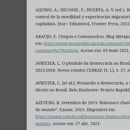
AQUINO, A.; DÉCOSSE, F.; HUERTA, A. V. (ed.). D
control de la movilidad y experiencias migratori
capitalista. [Sur+ Ediciones], Fronter Press, 2012
ARAÚJO, E. Chegou o Comunavírus. Blog Metapolí
em:
https://www.metapoliticabrasil.com/post/ch
comunav%C3%ADrus
. Acesso em: 03 maio 2021.
AVRITZER, L. O pêndulo da democracia no Brasil
2013-2018. Novos estudos CEBRAP, [S. l.], v. 37, n
AVRITZER, L. [et al.]. Pensando a democracia, a 
direito no Brasil. Belo Horizonte: Projeto Repúbl
AZEVEDO, R. Setembro de 2015: Bolsonaro chama
do mundo”. Exame, 2015. Disponível em:
https://exame.com/brasil/bolsonaro-chama-refug
mundo/
. Acesso em: 27 abr. 2021.