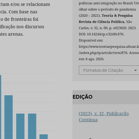
políticas anti-imigração no Brasil: U
ctam e/ou se relacionam
olhar sobre o período de pandemia
cia. Com base nas
(2020 – 2021).
Teoria & Pesquisa
o de fronteiras foi
Revista de Ciência Política
, São
ficação nos discursos
Carlos, v. 32, n. 00, p. e023020, 2023.
ntes arenas.
DOI: 10.14244/tp.v32i00.876.
Disponível em:
https://www.teoriaepesquisa.ufscar.b
/index.php/tp/article/view/876. Acess
em: 6 ago. 2026.
Fomatos de Citação
EDIÇÃO
(2023), v. 32, Publicação
Contínua