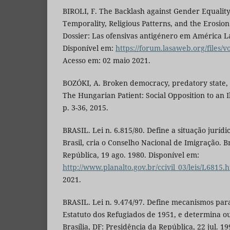
BIROLI, F. The Backlash against Gender Equality
Temporality, Religious Patterns, and the Erosion
Dossier: Las ofensivas antigénero em América L
Disponível em:
https://forum.lasaweb.org/files/v
Acesso em: 02 maio 2021.
BOZÓKI, A. Broken democracy, predatory state, 
The Hungarian Patient: Social Opposition to an Il
p. 3-36, 2015.
BRASIL. Lei n. 6.815/80. Define a situação jurídi
Brasil, cria o Conselho Nacional de Imigração. Br
República, 19 ago. 1980. Disponível em:
http://www.planalto.gov.br/ccivil_03/leis/L6815.
2021.
BRASIL. Lei n. 9.474/97. Define mecanismos pa
Estatuto dos Refugiados de 1951, e determina ou
Brasília, DF: Presidência da República, 22 jul. 1