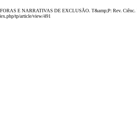
 NARRATIVAS DE EXCLUSÃO. T&amp;P: Rev. Ciênc. Pol. [Intern
dex.php/tp/article/view/491