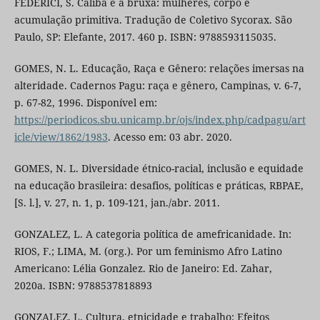
FEDERICI, S. Calibã e a bruxa: mulheres, corpo e
acumulação primitiva. Tradução de Coletivo Sycorax. São
Paulo, SP: Elefante, 2017. 460 p. ISBN: 9788593115035.
GOMES, N. L. Educação, Raça e Gênero: relações imersas na
alteridade. Cadernos Pagu: raça e gênero, Campinas, v. 6-7,
p. 67-82, 1996. Disponível em:
https://periodicos.sbu.unicamp.br/ojs/index.php/cadpagu/art
icle/view/1862/1983
. Acesso em: 03 abr. 2020.
GOMES, N. L. Diversidade étnico-racial, inclusão e equidade
na educação brasileira: desafios, políticas e práticas, RBPAE,
[S. l.], v. 27, n. 1, p. 109-121, jan./abr. 2011.
GONZALEZ, L. A categoria política de amefricanidade. In:
RIOS, F.; LIMA, M. (org.). Por um feminismo Afro Latino
Americano: Lélia Gonzalez. Rio de Janeiro: Ed. Zahar,
2020a. ISBN: 9788537818893
GONZALEZ, L. Cultura, etnicidade e trabalho: Efeitos