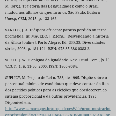
M. (org.). Trajetória das Desigualdades: como o Brasil
mudou nos últimos cinquenta anos. São Paulo: Editora
Unesp, CEM, 2015. p. 133-162.
SANTOS, J. A. Diáspora africana: paraíso perdido ou terra
prometida. In: MACEDO, J. R.(org.). Desvendando a história
da África [online]. Porto Alegre: Ed. UFRGS. Diversidades
séries, 2008. p. 181-194. ISBN: 978-85-386-0383-2.
SCOTT, J. W. O enigma da igualdade. Rev. Estud. Fem., [S. l.],
v.13, n. 1, p. 11-30, 2005. ISSN: 1806-9584.
SUPLICY, M. Projeto de Lei n. 783, de 1995. Dispõe sobre o
percentual mínimo de candidatas que deve constar da lista
dos partidos políticos para as eleições que obedecerem ao
sistema proporcional e dá outras providências. 1995.
Disponível em:
http://www.camara.gov.br/proposicoesWeb/prop_mostrarint
egra;jsessionid=2F17166AECA848082AD450DB0C9A1AAE.pr