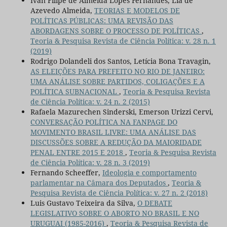
Ivan Filipe de Almeida Lopes Fernandes, Lia de
Azevedo Almeida,
TEORIAS E MODELOS DE
POLÍTICAS PÚBLICAS: UMA REVISÃO DAS
ABORDAGENS SOBRE O PROCESSO DE POLÍTICAS
,
Teoria & Pesquisa Revista de Ciência Política: v. 28 n. 1
(2019)
Rodrigo Dolandeli dos Santos, Letícia Bona Travagin,
AS ELEIÇÕES PARA PREFEITO NO RIO DE JANEIRO:
UMA ANÁLISE SOBRE PARTIDOS, COLIGAÇÕES E A
POLÍTICA SUBNACIONAL
,
Teoria & Pesquisa Revista
de Ciência Política: v. 24 n. 2 (2015)
Rafaela Mazurechen Sinderski, Emerson Urizzi Cervi,
CONVERSAÇÃO POLÍTICA NA FANPAGE DO
MOVIMENTO BRASIL LIVRE: UMA ANÁLISE DAS
DISCUSSÕES SOBRE A REDUÇÃO DA MAIORIDADE
PENAL ENTRE 2015 E 2018
,
Teoria & Pesquisa Revista
de Ciência Política: v. 28 n. 3 (2019)
Fernando Scheeffer,
Ideologia e comportamento
parlamentar na Câmara dos Deputados
,
Teoria &
Pesquisa Revista de Ciência Política: v. 27 n. 2 (2018)
Luis Gustavo Teixeira da Silva,
O DEBATE
LEGISLATIVO SOBRE O ABORTO NO BRASIL E NO
URUGUAI (1985-2016)
,
Teoria & Pesquisa Revista de