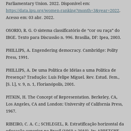
Parliamentary Union. 2022. Disponível em:
https://data.ipu.org/women-ranking?month=3&year=2022
.
Acesso em: 03 abr. 2022.
OSORIO, R. G. O sistema classificatório de “cor ou raça” do
IBGE. Texto para Discussão n. 996. Brasília, DF: Ipea, 2003.
PHILLIPS, A. Engendering democracy. Cambridge: Polity
Press, 1991.
PHILLIPS, A. De uma Política de Idéias a uma Política de
Presença? Tradução: Luís Felipe Miguel. Rev. Estud. Fem.,
[S. l.], v. 9, n. 1, Florianópolis, 2001.
PITKIN, H. The Concept of Representation. Berkeley, CA,
Los Angeles, CA and London: University of California Press,
1967.
RIBEIRO, C. A. C.; SCHLEGEL, R. Estratificação horizontal da
educação superior no Brasil (1960 a 2010). In: ARRETCHE,