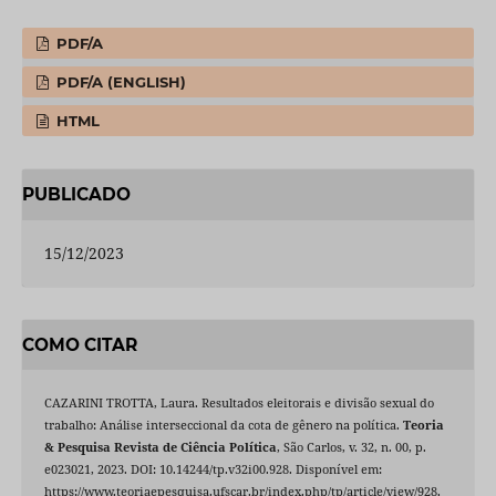
PDF/A
PDF/A (ENGLISH)
HTML
PUBLICADO
15/12/2023
COMO CITAR
CAZARINI TROTTA, Laura. Resultados eleitorais e divisão sexual do
trabalho: Análise interseccional da cota de gênero na política.
Teoria
& Pesquisa Revista de Ciência Política
, São Carlos, v. 32, n. 00, p.
e023021, 2023. DOI: 10.14244/tp.v32i00.928. Disponível em:
https://www.teoriaepesquisa.ufscar.br/index.php/tp/article/view/928.