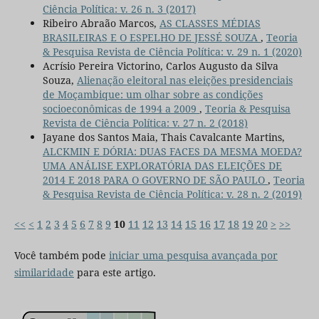
Ciência Política: v. 26 n. 3 (2017)
Ribeiro Abraão Marcos,
AS CLASSES MÉDIAS
BRASILEIRAS E O ESPELHO DE JESSÉ SOUZA
,
Teoria
& Pesquisa Revista de Ciência Política: v. 29 n. 1 (2020)
Acrísio Pereira Victorino, Carlos Augusto da Silva
Souza,
Alienação eleitoral nas eleições presidenciais
de Moçambique: um olhar sobre as condições
socioeconômicas de 1994 a 2009
,
Teoria & Pesquisa
Revista de Ciência Política: v. 27 n. 2 (2018)
Jayane dos Santos Maia, Thais Cavalcante Martins,
ALCKMIN E DÓRIA: DUAS FACES DA MESMA MOEDA?
UMA ANÁLISE EXPLORATÓRIA DAS ELEIÇÕES DE
2014 E 2018 PARA O GOVERNO DE SÃO PAULO
,
Teoria
& Pesquisa Revista de Ciência Política: v. 28 n. 2 (2019)
<<
<
1
2
3
4
5
6
7
8
9
10
11
12
13
14
15
16
17
18
19
20
>
>>
Você também pode
iniciar uma pesquisa avançada por
similaridade
para este artigo.