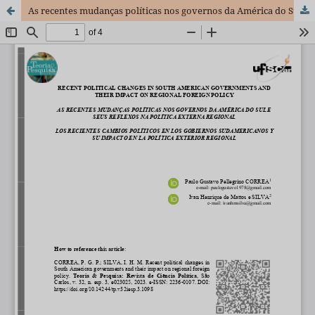
As recentes mudanças políticas nos governos da América do Sul e seus reflexos na política externa regional