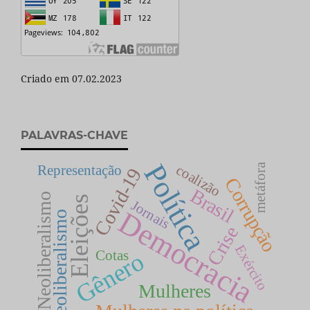
Criado em 07.02.2023
PALAVRAS-CHAVE
Política
metáfora
coalizão
Representação
Covid-19
Corrupção
Brasil
Neoliberalismo
Eleições
Jornais
Democracia
neoliberalismo
Crise
Exército
Gênero
Cotas
Mulheres