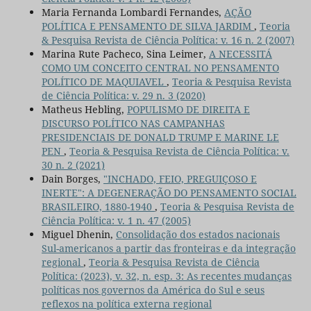
Maria Fernanda Lombardi Fernandes,
AÇÃO
POLÍTICA E PENSAMENTO DE SILVA JARDIM
,
Teoria
& Pesquisa Revista de Ciência Política: v. 16 n. 2 (2007)
Marina Rute Pacheco, Sina Leimer,
A NECESSITÁ
COMO UM CONCEITO CENTRAL NO PENSAMENTO
POLÍTICO DE MAQUIAVEL
,
Teoria & Pesquisa Revista
de Ciência Política: v. 29 n. 3 (2020)
Matheus Hebling,
POPULISMO DE DIREITA E
DISCURSO POLÍTICO NAS CAMPANHAS
PRESIDENCIAIS DE DONALD TRUMP E MARINE LE
PEN
,
Teoria & Pesquisa Revista de Ciência Política: v.
30 n. 2 (2021)
Dain Borges,
"INCHADO, FEIO, PREGUIÇOSO E
INERTE": A DEGENERAÇÃO DO PENSAMENTO SOCIAL
BRASILEIRO, 1880-1940
,
Teoria & Pesquisa Revista de
Ciência Política: v. 1 n. 47 (2005)
Miguel Dhenin,
Consolidação dos estados nacionais
Sul-americanos a partir das fronteiras e da integração
regional
,
Teoria & Pesquisa Revista de Ciência
Política: (2023), v. 32, n. esp. 3: As recentes mudanças
políticas nos governos da América do Sul e seus
reflexos na política externa regional