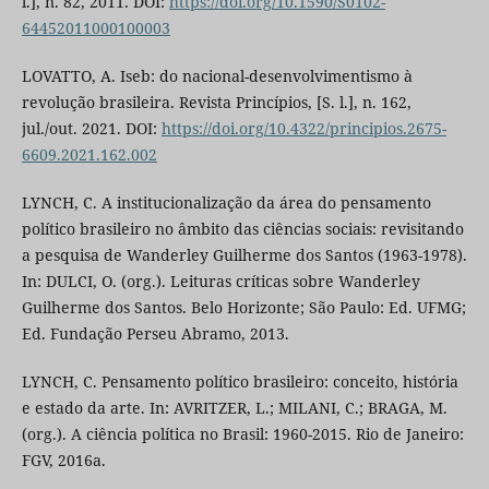
l.], n. 82, 2011. DOI:
https://doi.org/10.1590/S0102-
64452011000100003
LOVATTO, A. Iseb: do nacional-desenvolvimentismo à
revolução brasileira. Revista Princípios, [S. l.], n. 162,
jul./out. 2021. DOI:
https://doi.org/10.4322/principios.2675-
6609.2021.162.002
LYNCH, C. A institucionalização da área do pensamento
político brasileiro no âmbito das ciências sociais: revisitando
a pesquisa de Wanderley Guilherme dos Santos (1963-1978).
In: DULCI, O. (org.). Leituras críticas sobre Wanderley
Guilherme dos Santos. Belo Horizonte; São Paulo: Ed. UFMG;
Ed. Fundação Perseu Abramo, 2013.
LYNCH, C. Pensamento político brasileiro: conceito, história
e estado da arte. In: AVRITZER, L.; MILANI, C.; BRAGA, M.
(org.). A ciência política no Brasil: 1960-2015. Rio de Janeiro:
FGV, 2016a.