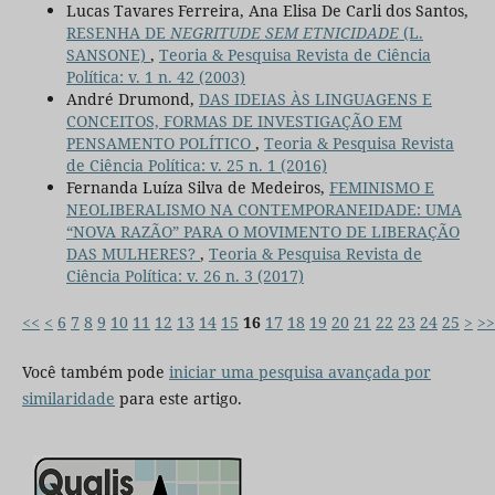
Lucas Tavares Ferreira, Ana Elisa De Carli dos Santos,
RESENHA DE
NEGRITUDE SEM ETNICIDADE
(L.
SANSONE)
,
Teoria & Pesquisa Revista de Ciência
Política: v. 1 n. 42 (2003)
André Drumond,
DAS IDEIAS ÀS LINGUAGENS E
CONCEITOS, FORMAS DE INVESTIGAÇÃO EM
PENSAMENTO POLÍTICO
,
Teoria & Pesquisa Revista
de Ciência Política: v. 25 n. 1 (2016)
Fernanda Luíza Silva de Medeiros,
FEMINISMO E
NEOLIBERALISMO NA CONTEMPORANEIDADE: UMA
“NOVA RAZÃO” PARA O MOVIMENTO DE LIBERAÇÃO
DAS MULHERES?
,
Teoria & Pesquisa Revista de
Ciência Política: v. 26 n. 3 (2017)
<<
<
6
7
8
9
10
11
12
13
14
15
16
17
18
19
20
21
22
23
24
25
>
>>
Você também pode
iniciar uma pesquisa avançada por
similaridade
para este artigo.