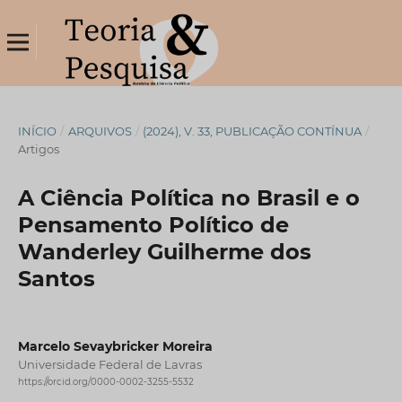
INÍCIO
/
ARQUIVOS
/
(2024), V. 33, PUBLICAÇÃO CONTÍNUA
/
Artigos
A Ciência Política no Brasil e o
Pensamento Político de
Wanderley Guilherme dos
Santos
Marcelo Sevaybricker Moreira
Universidade Federal de Lavras
https://orcid.org/0000-0002-3255-5532